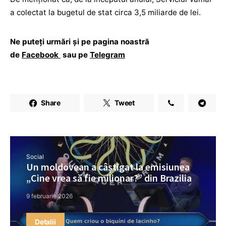
a colectat la bugetul de stat circa 3,5 miliarde de lei.
Ne puteți urmări și pe pagina noastră
de
Facebook
sau pe
Telegram
Share
Tweet
Social
Un moldovean a câștigat la emisiunea
„Cine vrea să fie milionar?” din Brazilia
9 februarie 2026
Detalii