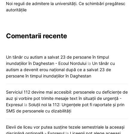
Noi reguli de admitere la universități. Ce schimbări pregătesc
autoritățile
Comentarii recente
Un tânăr cu autism a salvat 23 de persoane în timpul
inundațiilor în Daghestan - Ecoul Nordului
la
Un tânăr cu
autism a devenit erou național după ce a salvat 23 de
persoane în timpul inundațiilor în Daghestan
Serviciul 112 devine mai accesibil: persoanele cu deficiențe de
auz și vorbire pot trimite mesaje text în situații de urgență -
Expresul
la
Soluții noi la 112: Urgențele pot fi raportate și prin
SMS de persoanele cu dizabilități
Elevii de liceu vor putea susține tezele semestriale la aceeași
disciplină opțională - Expresul
la
Liceenii pot alege aceeași