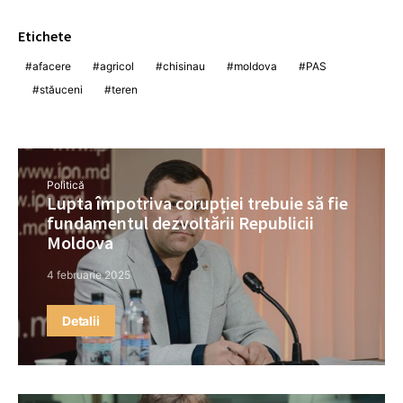
Etichete
afacere
agricol
chisinau
moldova
PAS
stăuceni
teren
Politică
Lupta împotriva corupției trebuie să fie
fundamentul dezvoltării Republicii
Moldova
4 februarie 2025
Detalii