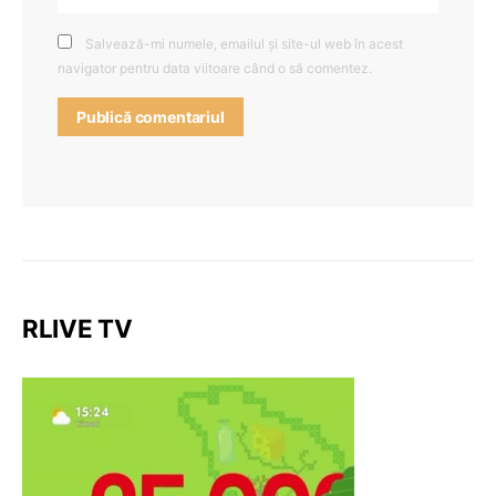
Salvează-mi numele, emailul și site-ul web în acest
navigator pentru data viitoare când o să comentez.
RLIVE TV