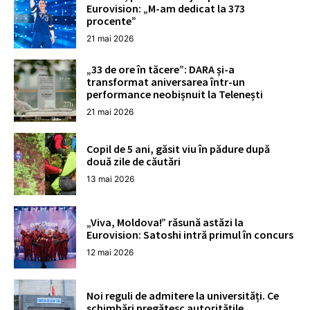
Eurovision: „M-am dedicat la 373
procente”
21 mai 2026
„33 de ore în tăcere”: DARA și-a
transformat aniversarea într-un
performance neobișnuit la Telenești
21 mai 2026
Copil de 5 ani, găsit viu în pădure după
două zile de căutări
13 mai 2026
„Viva, Moldova!” răsună astăzi la
Eurovision: Satoshi intră primul în concurs
12 mai 2026
Noi reguli de admitere la universități. Ce
schimbări pregătesc autoritățile