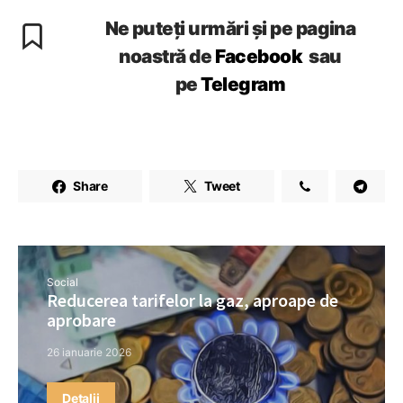
Ne puteți urmări și pe pagina
noastră de
Facebook
sau
pe
Telegram
Share
Tweet
Social
Reducerea tarifelor la gaz, aproape de
aprobare
26 ianuarie 2026
Detalii