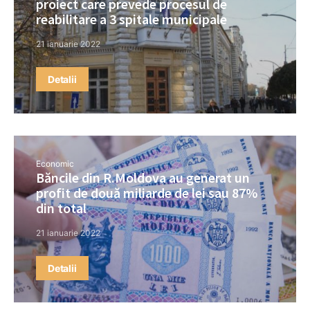
proiect care prevede procesul de
reabilitare a 3 spitale municipale
21 ianuarie 2022
Detalii
Economic
Băncile din R.Moldova au generat un
profit de două miliarde de lei sau 87%
din total
21 ianuarie 2022
Detalii