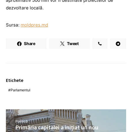
aproximativ 500 mln vor fi destinate proiectelor de
dezvoltare locală.
Sursa:
moldpres.md
Share
Tweet
Etichete
Parlamentul
Politică
Primăria capitalei a inițiat un nou