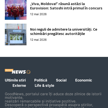
„Viva, Moldova!” răsună astăzi la
Eurovision: Satoshi intră primul în concurs
12 mai 2026
Noi reguli de admitere la universități. Ce
schimbări pregătesc autoritățile
12 mai 2026
Ultimile stiri
Politică
Social
Economic
Externe
Life & style
GoodNews, portalul care îți aduce doze zilnice de istorii
motivante,
realizări remarcabile și inițiative pozitive.
Descoperă o perspectivă proaspătă asupra știrilor,