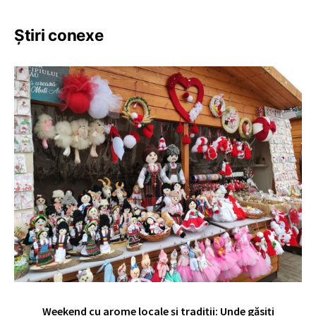
Știri conexe
Weekend cu arome locale și tradiții: Unde găsiți
V