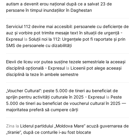
autism a devenit erou național după ce a salvat 23 de
persoane în timpul inundațiilor în Daghestan
Serviciul 112 devine mai accesibil: persoanele cu deficiențe de
auz și vorbire pot trimite mesaje text în situații de urgență -
Expresul
la
Soluții noi la 112: Urgențele pot fi raportate și prin
SMS de persoanele cu dizabilități
Elevii de liceu vor putea susține tezele semestriale la aceeași
disciplină opțională - Expresul
la
Liceenii pot alege aceeași
disciplină la teze în ambele semestre
„Voucher Cultural”: peste 5.000 de tineri au beneficiat de
sprijin pentru activități culturale în 2025 - Expresul
la
Peste
5.000 de tineri au beneficiat de voucherul cultural în 2025 —
majoritatea preferă să cumpere cărți
Zina
la
Liderul partidului „Moldova Mare” acuză guvernarea de
„tiranie”, după ce conturile i-au fost blocate