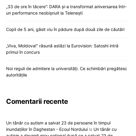
„33 de ore în tăcere”: DARA și-a transformat aniversarea într-
un performance neobișnuit la Telenești
Copil de 5 ani, găsit viu în pădure după două zile de căutări
„Viva, Moldova!” răsună astăzi la Eurovision: Satoshi intră
primul în concurs
Noi reguli de admitere la universități. Ce schimbări pregătesc
autoritățile
Comentarii recente
Un tânăr cu autism a salvat 23 de persoane în timpul
inundațiilor în Daghestan - Ecoul Nordului
la
Un tânăr cu
autism a devenit erou național după ce a salvat 23 de