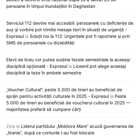
persoane în timpul inundațiilor în Daghestan
Serviciul 112 devine mai accesibil: persoanele cu deficiențe de
auz și vorbire pot trimite mesaje text în situații de urgență -
Expresul
la
Soluții noi la 112: Urgențele pot fi raportate și prin
SMS de persoanele cu dizabilități
Elevii de liceu vor putea susține tezele semestriale la aceeași
disciplină opțională - Expresul
la
Liceenii pot alege aceeași
disciplină la teze în ambele semestre
„Voucher Cultural”: peste 5.000 de tineri au beneficiat de
sprijin pentru activități culturale în 2025 - Expresul
la
Peste
5.000 de tineri au beneficiat de voucherul cultural în 2025 —
majoritatea preferă să cumpere cărți
Zina
la
Liderul partidului „Moldova Mare” acuză guvernarea de
„tiranie”, după ce conturile i-au fost blocate