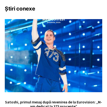
Știri conexe
Satoshi, primul mesaj după revenirea de la Eurovision: „M-
„
am dedicat la 373 procente”