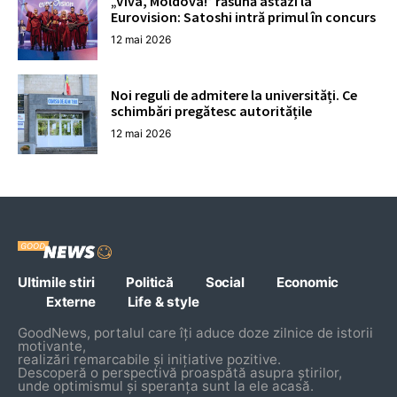
„Viva, Moldova!” răsună astăzi la
Eurovision: Satoshi intră primul în concurs
12 mai 2026
Noi reguli de admitere la universități. Ce
schimbări pregătesc autoritățile
12 mai 2026
Ultimile stiri
Politică
Social
Economic
Externe
Life & style
GoodNews, portalul care îți aduce doze zilnice de istorii
motivante,
realizări remarcabile și inițiative pozitive.
Descoperă o perspectivă proaspătă asupra știrilor,
unde optimismul și speranța sunt la ele acasă.