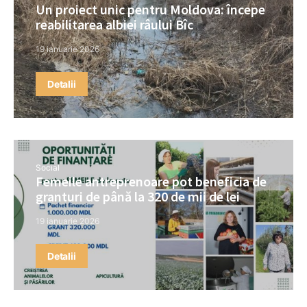
Un proiect unic pentru Moldova: începe
reabilitarea albiei râului Bîc
19 ianuarie 2026
Detalii
Social
Femeile antreprenoare pot beneficia de
granturi de până la 320 de mii de lei
19 ianuarie 2026
Detalii