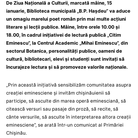
De Ziua Națională a Culturii, marcată mâine, 15
ianuarie, Biblioteca municipală „B.P. Hașdeu” va aduce
un omagiu marelui poet român prin mai multe acțiuni
literare și lecții publice. Mâine, între orele 10.00 și
18.00, în cadrul inițiativei de lectură publică „Citim
Eminescu”, la Centrul Academic „Mihai Eminescu”, din
sectorul Botanica, personalități publice, oameni de
cultură, bibliotecari, elevi și studenți sunt invitați să
încurajeze lectura și să promoveze valorile naționale.
„Prin această inițiativă sensibilizăm comunitatea asupra
creației eminesciene și invităm chișinăuienii să
participe, să asculte din marea operă eminesciană, să
citească versuri sau pasaje din proză, să recite, să
cânte versurile, să asculte în interpretarea altora creații
eminesciene”, se arată într-un comunicat al Primăriei
Chișinău.