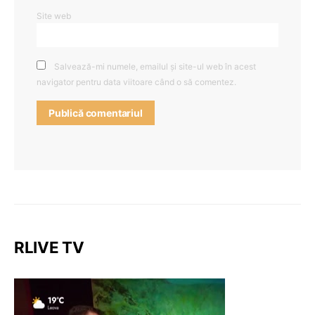
Site web
Salvează-mi numele, emailul și site-ul web în acest
navigator pentru data viitoare când o să comentez.
RLIVE TV