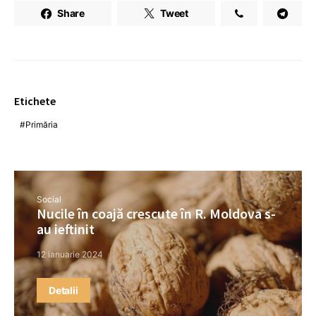
Share
Tweet
Etichete
Primăria
Social
Nucile în coajă crescute în R. Moldova s-
au ieftinit
12 ianuarie 2024
Detalii