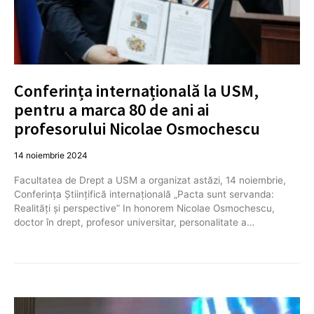
Conferința internațională la USM,
pentru a marca 80 de ani ai
profesorului Nicolae Osmochescu
14 noiembrie 2024
Facultatea de Drept a USM a organizat astăzi, 14 noiembrie,
Conferința Științifică internațională „Pacta sunt servanda:
Realități și perspective” In honorem Nicolae Osmochescu,
doctor în drept, profesor universitar, personalitate a…