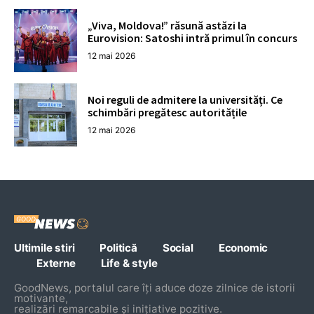
„Viva, Moldova!” răsună astăzi la
Eurovision: Satoshi intră primul în concurs
12 mai 2026
Noi reguli de admitere la universități. Ce
schimbări pregătesc autoritățile
12 mai 2026
Ultimile stiri
Politică
Social
Economic
Externe
Life & style
GoodNews, portalul care îți aduce doze zilnice de istorii
motivante,
realizări remarcabile și inițiative pozitive.