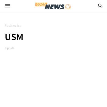
Posts by tag
USM
8 posts