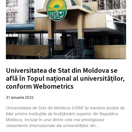
Universitatea de Stat din Moldova se
află în Topul național al universităților,
conform Webometrics
31 ianuarie 2022
Universitatea de Stat din Moldova (USM) își menține poziția de
lider printre instituțiile de învățământ superior din Republica
Moldova, incluse în unul dintre cele mai prestigioase
clasamente internaționale ale universităților din…