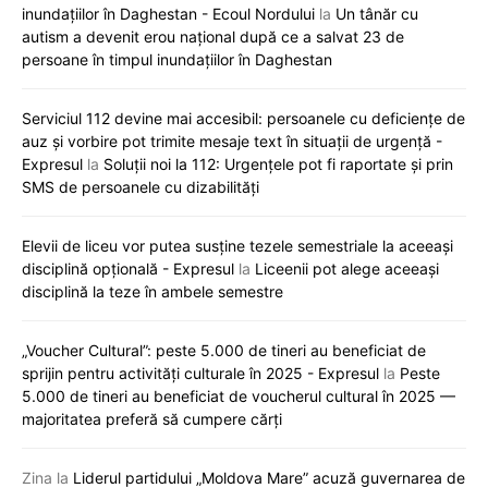
inundațiilor în Daghestan - Ecoul Nordului
la
Un tânăr cu
autism a devenit erou național după ce a salvat 23 de
persoane în timpul inundațiilor în Daghestan
Serviciul 112 devine mai accesibil: persoanele cu deficiențe de
auz și vorbire pot trimite mesaje text în situații de urgență -
Expresul
la
Soluții noi la 112: Urgențele pot fi raportate și prin
SMS de persoanele cu dizabilități
Elevii de liceu vor putea susține tezele semestriale la aceeași
disciplină opțională - Expresul
la
Liceenii pot alege aceeași
disciplină la teze în ambele semestre
„Voucher Cultural”: peste 5.000 de tineri au beneficiat de
sprijin pentru activități culturale în 2025 - Expresul
la
Peste
5.000 de tineri au beneficiat de voucherul cultural în 2025 —
majoritatea preferă să cumpere cărți
Zina
la
Liderul partidului „Moldova Mare” acuză guvernarea de