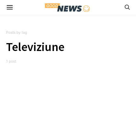
Posts by tag
Televiziune
1 post