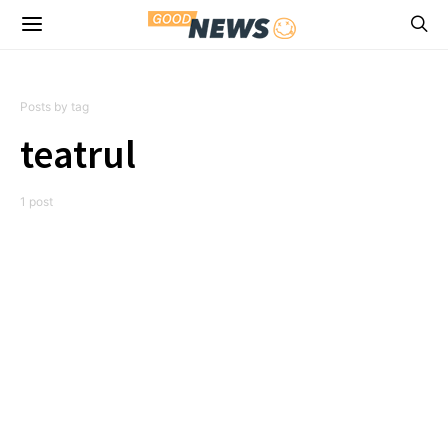
Posts by tag
teatrul
1 post