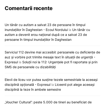
Comentarii recente
Un tânăr cu autism a salvat 23 de persoane în timpul
inundațiilor în Daghestan - Ecoul Nordului
la
Un tânăr cu
autism a devenit erou național după ce a salvat 23 de
persoane în timpul inundațiilor în Daghestan
Serviciul 112 devine mai accesibil: persoanele cu deficiențe de
auz și vorbire pot trimite mesaje text în situații de urgență -
Expresul
la
Soluții noi la 112: Urgențele pot fi raportate și prin
SMS de persoanele cu dizabilități
Elevii de liceu vor putea susține tezele semestriale la aceeași
disciplină opțională - Expresul
la
Liceenii pot alege aceeași
disciplină la teze în ambele semestre
„Voucher Cultural”: peste 5.000 de tineri au beneficiat de