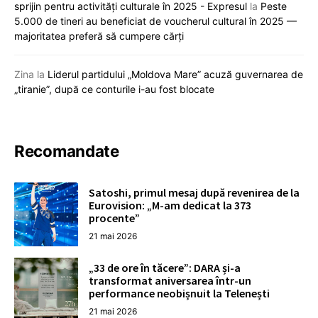
sprijin pentru activități culturale în 2025 - Expresul
la
Peste
5.000 de tineri au beneficiat de voucherul cultural în 2025 —
majoritatea preferă să cumpere cărți
Zina
la
Liderul partidului „Moldova Mare” acuză guvernarea de
„tiranie”, după ce conturile i-au fost blocate
Recomandate
Satoshi, primul mesaj după revenirea de la
Eurovision: „M-am dedicat la 373
procente”
21 mai 2026
„33 de ore în tăcere”: DARA și-a
transformat aniversarea într-un
performance neobișnuit la Telenești
21 mai 2026