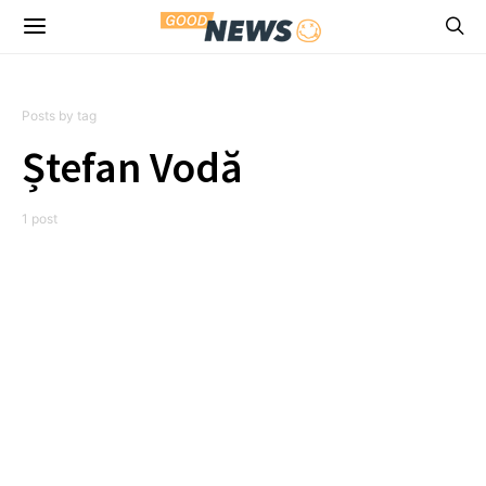
Posts by tag
Ștefan Vodă
1 post