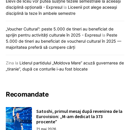
Elevii de liceu vor putea susține tezele semestriale la aceeași
disciplină opțională - Expresul
la
Liceenii pot alege aceeași
disciplină la teze în ambele semestre
„Voucher Cultural”: peste 5.000 de tineri au beneficiat de
sprijin pentru activități culturale în 2025 - Expresul
la
Peste
5.000 de tineri au beneficiat de voucherul cultural în 2025 —
majoritatea preferă să cumpere cărți
Zina
la
Liderul partidului „Moldova Mare” acuză guvernarea de
„tiranie”, după ce conturile i-au fost blocate
Recomandate
Satoshi, primul mesaj după revenirea de la
Eurovision: „M-am dedicat la 373
procente”
21 mai 2026