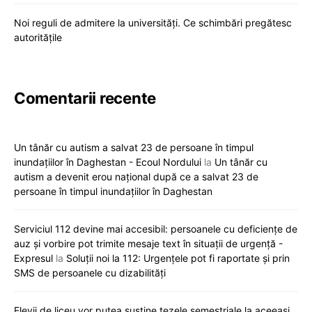
Noi reguli de admitere la universități. Ce schimbări pregătesc
autoritățile
Comentarii recente
Un tânăr cu autism a salvat 23 de persoane în timpul
inundațiilor în Daghestan - Ecoul Nordului
la
Un tânăr cu
autism a devenit erou național după ce a salvat 23 de
persoane în timpul inundațiilor în Daghestan
Serviciul 112 devine mai accesibil: persoanele cu deficiențe de
auz și vorbire pot trimite mesaje text în situații de urgență -
Expresul
la
Soluții noi la 112: Urgențele pot fi raportate și prin
SMS de persoanele cu dizabilități
Elevii de liceu vor putea susține tezele semestriale la aceeași