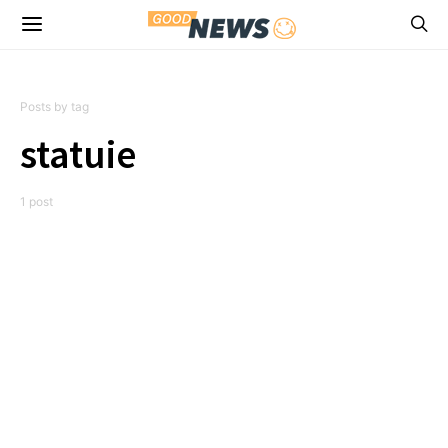
Posts by tag
statuie
1 post