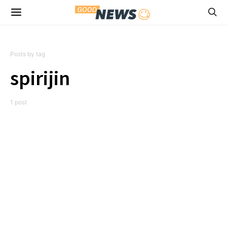
Posts by tag
spirijin
1 post