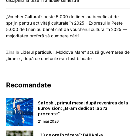
disciplină la teze în ambele semestre
„Voucher Cultural”: peste 5.000 de tineri au beneficiat de
sprijin pentru activități culturale în 2025 - Expresul
la
Peste
5.000 de tineri au beneficiat de voucherul cultural în 2025 —
majoritatea preferă să cumpere cărți
Zina
la
Liderul partidului „Moldova Mare” acuză guvernarea de
„tiranie”, după ce conturile i-au fost blocate
Recomandate
Satoshi, primul mesaj după revenirea de la
Eurovision: „M-am dedicat la 373
procente”
21 mai 2026
„33 de ore în tăcere”: DARA și-a