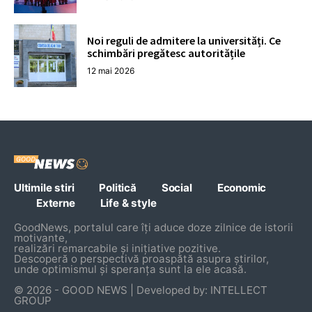
Noi reguli de admitere la universități. Ce
schimbări pregătesc autoritățile
12 mai 2026
Ultimile stiri
Politică
Social
Economic
Externe
Life & style
GoodNews, portalul care îți aduce doze zilnice de istorii
motivante,
realizări remarcabile și inițiative pozitive.
Descoperă o perspectivă proaspătă asupra știrilor,
unde optimismul și speranța sunt la ele acasă.
© 2026 - GOOD NEWS | Developed by: INTELLECT
GROUP