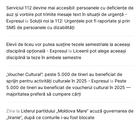
Serviciul 112 devine mai accesibil: persoanele cu deficiențe de
auz și vorbire pot trimite mesaje text în situații de urgență -
Expresul
la
Soluții noi la 112: Urgențele pot fi raportate și prin
SMS de persoanele cu dizabilități
Elevii de liceu vor putea susține tezele semestriale la aceeași
disciplină opțională - Expresul
la
Liceenii pot alege aceeași
disciplină la teze în ambele semestre
„Voucher Cultural”: peste 5.000 de tineri au beneficiat de
sprijin pentru activități culturale în 2025 - Expresul
la
Peste
5.000 de tineri au beneficiat de voucherul cultural în 2025 —
majoritatea preferă să cumpere cărți
Zina
la
Liderul partidului „Moldova Mare” acuză guvernarea de
„tiranie”, după ce conturile i-au fost blocate