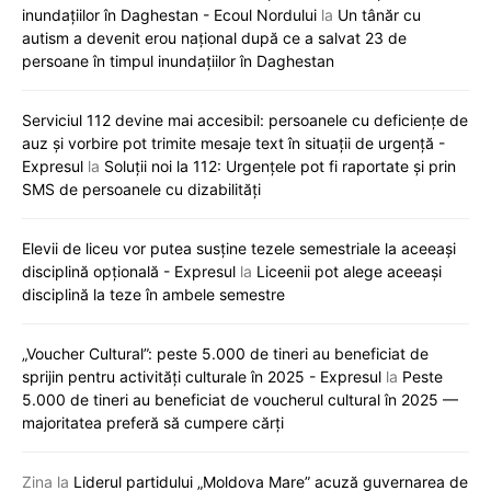
inundațiilor în Daghestan - Ecoul Nordului
la
Un tânăr cu
autism a devenit erou național după ce a salvat 23 de
persoane în timpul inundațiilor în Daghestan
Serviciul 112 devine mai accesibil: persoanele cu deficiențe de
auz și vorbire pot trimite mesaje text în situații de urgență -
Expresul
la
Soluții noi la 112: Urgențele pot fi raportate și prin
SMS de persoanele cu dizabilități
Elevii de liceu vor putea susține tezele semestriale la aceeași
disciplină opțională - Expresul
la
Liceenii pot alege aceeași
disciplină la teze în ambele semestre
„Voucher Cultural”: peste 5.000 de tineri au beneficiat de
sprijin pentru activități culturale în 2025 - Expresul
la
Peste
5.000 de tineri au beneficiat de voucherul cultural în 2025 —
majoritatea preferă să cumpere cărți
Zina
la
Liderul partidului „Moldova Mare” acuză guvernarea de