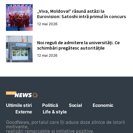
„Viva, Moldova!” răsună astăzi la
Eurovision: Satoshi intră primul în concurs
12 mai 2026
Noi reguli de admitere la universități. Ce
schimbări pregătesc autoritățile
12 mai 2026
Ultimile stiri
Politică
Social
Economic
Externe
Life & style
GoodNews, portalul care îți aduce doze zilnice de istorii
motivante,
realizări remarcabile și inițiative pozitive.