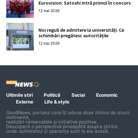
Eurovision: Satoshi intră primul în concurs
12 mai 2026
Noi reguli de admitere la universități. Ce
schimbări pregătesc autoritățile
12 mai 2026
Ultimile stiri
Politică
Social
Economic
Externe
Life & style
GoodNews, portalul care îți aduce doze zilnice de istorii
motivante,
realizări remarcabile și inițiative pozitive.
Descoperă o perspectivă proaspătă asupra știrilor,
unde optimismul și speranța sunt la ele acasă.