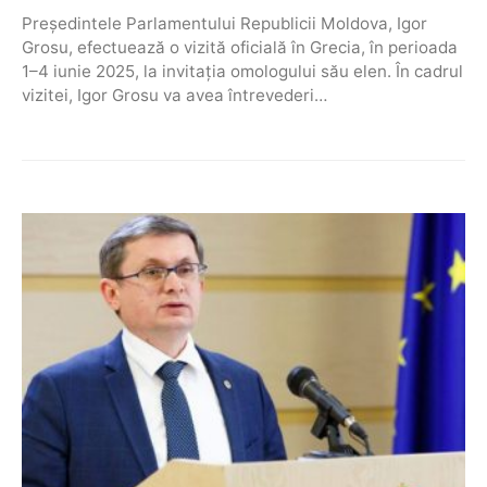
Președintele Parlamentului Republicii Moldova, Igor
Grosu, efectuează o vizită oficială în Grecia, în perioada
1–4 iunie 2025, la invitația omologului său elen. În cadrul
vizitei, Igor Grosu va avea întrevederi…