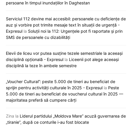
persoane în timpul inundațiilor în Daghestan
Serviciul 112 devine mai accesibil: persoanele cu deficiențe de
auz și vorbire pot trimite mesaje text în situații de urgență -
Expresul
la
Soluții noi la 112: Urgențele pot fi raportate și prin
SMS de persoanele cu dizabilități
Elevii de liceu vor putea susține tezele semestriale la aceeași
disciplină opțională - Expresul
la
Liceenii pot alege aceeași
disciplină la teze în ambele semestre
„Voucher Cultural”: peste 5.000 de tineri au beneficiat de
sprijin pentru activități culturale în 2025 - Expresul
la
Peste
5.000 de tineri au beneficiat de voucherul cultural în 2025 —
majoritatea preferă să cumpere cărți
Zina
la
Liderul partidului „Moldova Mare” acuză guvernarea de
„tiranie”, după ce conturile i-au fost blocate