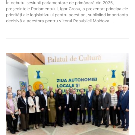
În debutul sesiunii parlamentare de primăvară din 2025,
președintele Parlamentului, Igor Grosu, a prezentat principalele
priorități ale legislativului pentru acest an, subliniind importanța
decisivă a acestora pentru viitorul Republicii Moldova.…