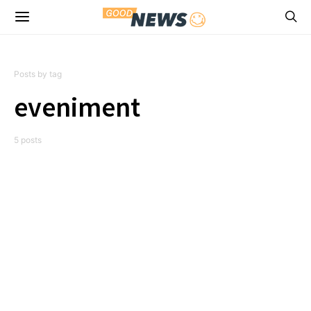
Posts by tag
eveniment
5 posts