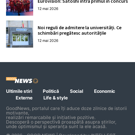
Eurovision: Satoshi intră primul în concurs
12 mai 2026
Noi reguli de admitere la universități. Ce
schimbări pregătesc autoritățile
12 mai 2026
Ultimile stiri
Politică
Social
Economic
Externe
Life & style
GoodNews, portalul care îți aduce doze zilnice de istorii
motivante,
realizări remarcabile și inițiative pozitive.
Descoperă o perspectivă proaspătă asupra știrilor,
unde optimismul și speranța sunt la ele acasă.