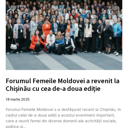
Forumul Femeile Moldovei a revenit la
Chișinău cu cea de-a doua ediție
18 martie 2025
Forumul Femeile Moldovei s-a desfășurat recent la Chișinău, în
cadrul celei de-a doua ediții a acestui eveniment important,
care a reunit femei din diverse domenii ale activității sociale,
politice și…