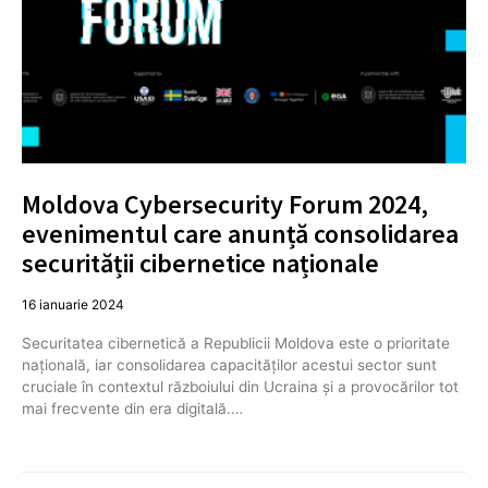
Moldova Cybersecurity Forum 2024,
evenimentul care anunță consolidarea
securității cibernetice naționale
16 ianuarie 2024
Securitatea cibernetică a Republicii Moldova este o prioritate
națională, iar consolidarea capacităților acestui sector sunt
cruciale în contextul războiului din Ucraina și a provocărilor tot
mai frecvente din era digitală.…