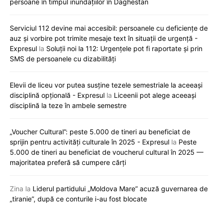
persoane în timpul inundațiilor în Daghestan
Serviciul 112 devine mai accesibil: persoanele cu deficiențe de
auz și vorbire pot trimite mesaje text în situații de urgență -
Expresul
la
Soluții noi la 112: Urgențele pot fi raportate și prin
SMS de persoanele cu dizabilități
Elevii de liceu vor putea susține tezele semestriale la aceeași
disciplină opțională - Expresul
la
Liceenii pot alege aceeași
disciplină la teze în ambele semestre
„Voucher Cultural”: peste 5.000 de tineri au beneficiat de
sprijin pentru activități culturale în 2025 - Expresul
la
Peste
5.000 de tineri au beneficiat de voucherul cultural în 2025 —
majoritatea preferă să cumpere cărți
Zina
la
Liderul partidului „Moldova Mare” acuză guvernarea de
„tiranie”, după ce conturile i-au fost blocate