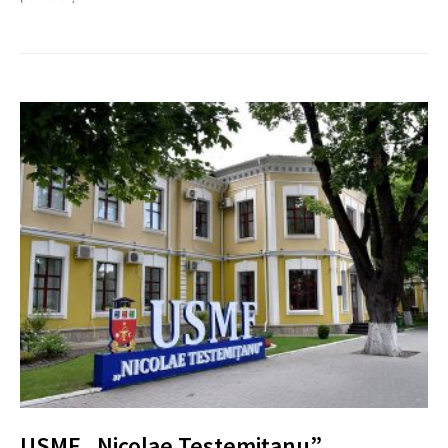
USMF „Nicolae Testemițanu”