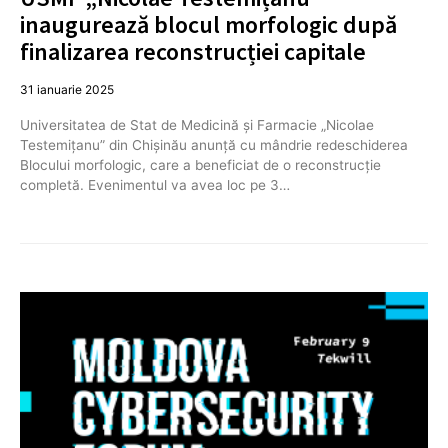
inaugurează blocul morfologic după
finalizarea reconstrucției capitale
31 ianuarie 2025
Universitatea de Stat de Medicină și Farmacie „Nicolae
Testemițanu” din Chișinău anunță cu mândrie redeschiderea
Blocului morfologic, care a beneficiat de o reconstrucție
completă. Evenimentul va avea loc pe 3…