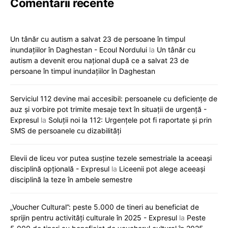
Comentarii recente
Un tânăr cu autism a salvat 23 de persoane în timpul
inundațiilor în Daghestan - Ecoul Nordului
la
Un tânăr cu
autism a devenit erou național după ce a salvat 23 de
persoane în timpul inundațiilor în Daghestan
Serviciul 112 devine mai accesibil: persoanele cu deficiențe de
auz și vorbire pot trimite mesaje text în situații de urgență -
Expresul
la
Soluții noi la 112: Urgențele pot fi raportate și prin
SMS de persoanele cu dizabilități
Elevii de liceu vor putea susține tezele semestriale la aceeași
disciplină opțională - Expresul
la
Liceenii pot alege aceeași
disciplină la teze în ambele semestre
„Voucher Cultural”: peste 5.000 de tineri au beneficiat de
sprijin pentru activități culturale în 2025 - Expresul
la
Peste