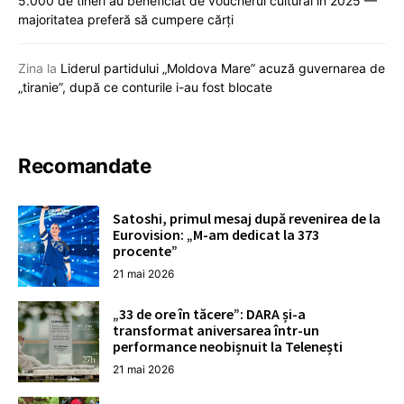
5.000 de tineri au beneficiat de voucherul cultural în 2025 —
majoritatea preferă să cumpere cărți
Zina
la
Liderul partidului „Moldova Mare” acuză guvernarea de
„tiranie”, după ce conturile i-au fost blocate
Recomandate
Satoshi, primul mesaj după revenirea de la
Eurovision: „M-am dedicat la 373
procente”
21 mai 2026
„33 de ore în tăcere”: DARA și-a
transformat aniversarea într-un
performance neobișnuit la Telenești
21 mai 2026