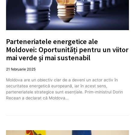
Parteneriatele energetice ale
Moldovei: Oportunități pentru un viitor
mai verde și mai sustenabil
21 februarie 2025
Moldova are un obiectiv clar de a deveni un actor activ în
securitatea energetică europeană, iar în acest sens,
parteneriatele strategice sunt esențiale. Prim-ministrul Dorin
Recean a declarat că Moldova…