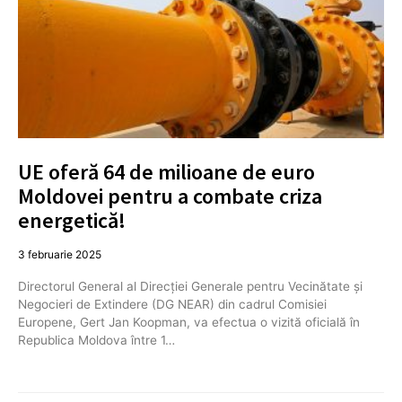
UE oferă 64 de milioane de euro
Moldovei pentru a combate criza
energetică!
3 februarie 2025
Directorul General al Direcției Generale pentru Vecinătate și
Negocieri de Extindere (DG NEAR) din cadrul Comisiei
Europene, Gert Jan Koopman, va efectua o vizită oficială în
Republica Moldova între 1…