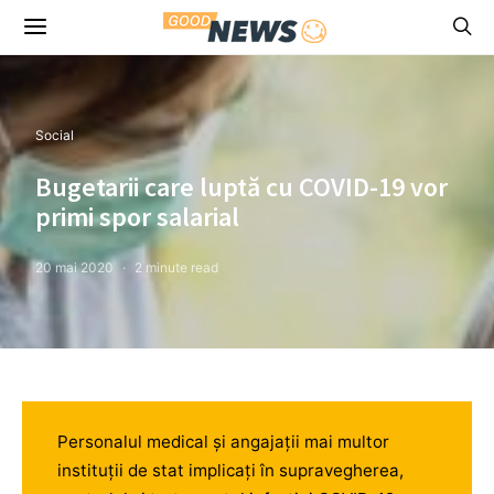
Social
Bugetarii care luptă cu COVID-19 vor
primi spor salarial
20 mai 2020
2 minute read
Personalul medical și angajații mai multor
instituții de stat implicați în supravegherea,