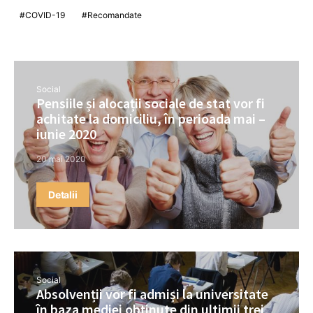
COVID-19
Recomandate
Social
Pensiile și alocații sociale de stat vor fi
achitate la domiciliu, în perioada mai –
iunie 2020
20 mai 2020
Detalii
Social
Absolvenții vor fi admiși la universitate
în baza mediei obținute din ultimii trei