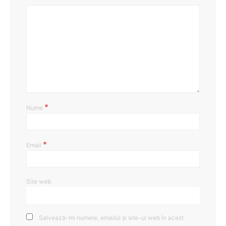
*
Nume
*
Email
Site web
Salvează-mi numele, emailul și site-ul web în acest