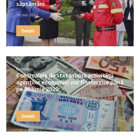
săptămâni
14 mai 2020
Detalii
Economic
Controalele de stat asupra activității
agenților economici vor fi interzise până
pe 30 iunie 2020
20 mai 2020
Detalii