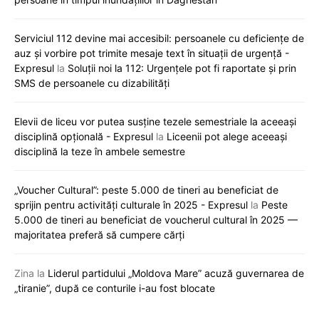
Serviciul 112 devine mai accesibil: persoanele cu deficiențe de
auz și vorbire pot trimite mesaje text în situații de urgență -
Expresul
la
Soluții noi la 112: Urgențele pot fi raportate și prin
SMS de persoanele cu dizabilități
Elevii de liceu vor putea susține tezele semestriale la aceeași
disciplină opțională - Expresul
la
Liceenii pot alege aceeași
disciplină la teze în ambele semestre
„Voucher Cultural”: peste 5.000 de tineri au beneficiat de
sprijin pentru activități culturale în 2025 - Expresul
la
Peste
5.000 de tineri au beneficiat de voucherul cultural în 2025 —
majoritatea preferă să cumpere cărți
Zina
la
Liderul partidului „Moldova Mare” acuză guvernarea de
„tiranie”, după ce conturile i-au fost blocate