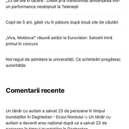
„33 de ore în tăcere”: DARA și-a transformat aniversarea într-
un performance neobișnuit la Telenești
Copil de 5 ani, găsit viu în pădure după două zile de căutări
„Viva, Moldova!” răsună astăzi la Eurovision: Satoshi intră
primul în concurs
Noi reguli de admitere la universități. Ce schimbări pregătesc
autoritățile
Comentarii recente
Un tânăr cu autism a salvat 23 de persoane în timpul
inundațiilor în Daghestan - Ecoul Nordului
la
Un tânăr cu
autism a devenit erou național după ce a salvat 23 de
persoane în timpul inundațiilor în Daghestan