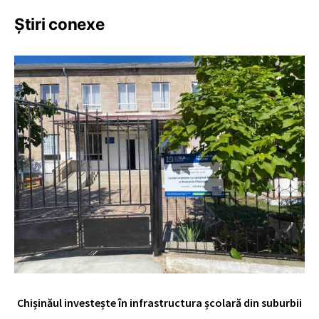
Știri conexe
Chișinăul investește în infrastructura școlară din suburbii
U