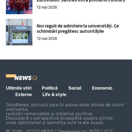
12 mai 2026
Noi reguli de admitere la universități. Ce
schimbări pregătesc autoritățile
12 mai 2026
Ultimile stiri
Politică
Social
Economic
Externe
Life & style
GoodNews, portalul care îți aduce doze zilnice de istorii
motivante,
realizări remarcabile și inițiative pozitive.
Descoperă o perspectivă proaspătă asupra știrilor,
unde optimismul și speranța sunt la ele acasă.
© 2026 - GOOD NEWS | Developed by: INTELLECT