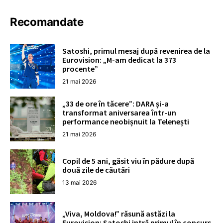
Recomandate
Satoshi, primul mesaj după revenirea de la
Eurovision: „M-am dedicat la 373
procente”
21 mai 2026
„33 de ore în tăcere”: DARA și-a
transformat aniversarea într-un
performance neobișnuit la Telenești
21 mai 2026
Copil de 5 ani, găsit viu în pădure după
două zile de căutări
13 mai 2026
„Viva, Moldova!” răsună astăzi la
Eurovision: Satoshi intră primul în concurs