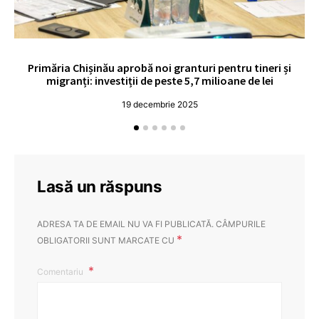
Primăria Chișinău aprobă noi granturi pentru tineri și
UE
migranți: investiții de peste 5,7 milioane de lei
19 decembrie 2025
Lasă un răspuns
ADRESA TA DE EMAIL NU VA FI PUBLICATĂ.
CÂMPURILE
*
OBLIGATORII SUNT MARCATE CU
Comentariu