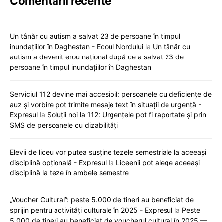
Comentarii recente
Un tânăr cu autism a salvat 23 de persoane în timpul
inundațiilor în Daghestan - Ecoul Nordului
la
Un tânăr cu
autism a devenit erou național după ce a salvat 23 de
persoane în timpul inundațiilor în Daghestan
Serviciul 112 devine mai accesibil: persoanele cu deficiențe de
auz și vorbire pot trimite mesaje text în situații de urgență -
Expresul
la
Soluții noi la 112: Urgențele pot fi raportate și prin
SMS de persoanele cu dizabilități
Elevii de liceu vor putea susține tezele semestriale la aceeași
disciplină opțională - Expresul
la
Liceenii pot alege aceeași
disciplină la teze în ambele semestre
„Voucher Cultural”: peste 5.000 de tineri au beneficiat de
sprijin pentru activități culturale în 2025 - Expresul
la
Peste
5.000 de tineri au beneficiat de voucherul cultural în 2025 —