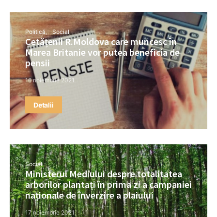
Politică
Social
Cetățenii R.Moldova care muncesc în
Marea Britanie vor putea beneficia de
pensii
16 noiembrie 2021
Detalii
Social
Ministerul Mediului despre totalitatea
arborilor plantați în prima zi a campaniei
naționale de înverzire a plaiului
17 noiembrie 2021