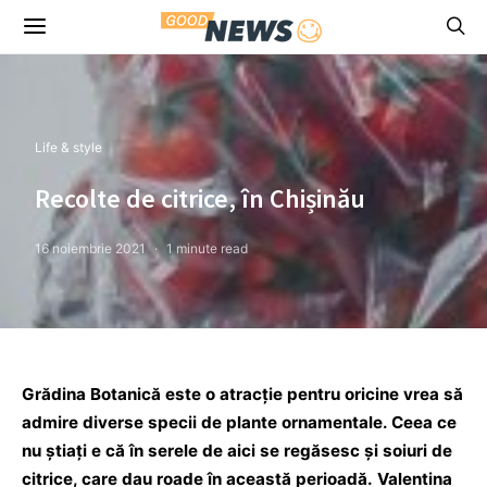
Life & style
Recolte de citrice, în Chișinău
16 noiembrie 2021
1 minute read
Grădina Botanică este o atracție pentru oricine vrea să
admire diverse specii de plante ornamentale. Ceea ce
nu știați e că în serele de aici se regăsesc și soiuri de
citrice, care dau roade în această perioadă. Valentina