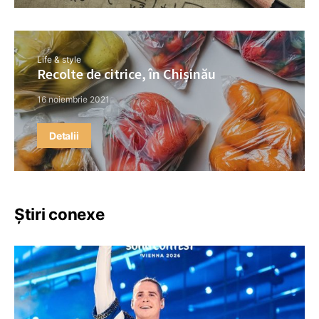
Life & style
Recolte de citrice, în Chișinău
16 noiembrie 2021
Detalii
Știri conexe