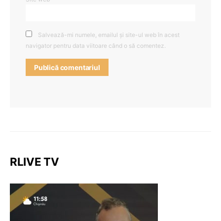
Salvează-mi numele, emailul și site-ul web în acest
navigator pentru data viitoare când o să comentez.
RLIVE TV