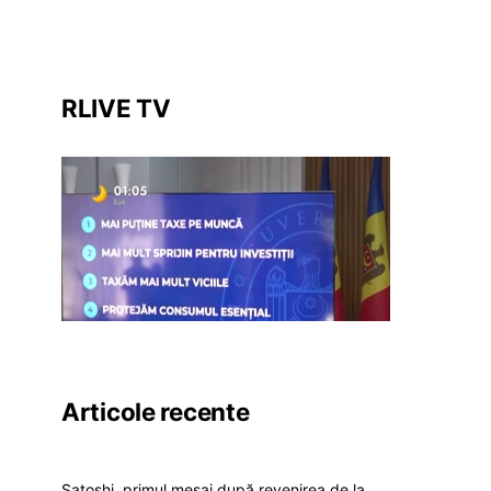
RLIVE TV
Articole recente
Satoshi, primul mesaj după revenirea de la