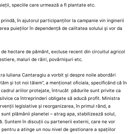
uieții, speciile care urmează a fi plantate etc.
prindă, în ajutorul participanților la campanie vin inginerii
erea puieților în dependență de calitatea solului și vor da
ii de hectare de pământ, excluse recent din circuitul agricol
estiere, maluri de râiri, povârnișuri etc.
ra Iuliana Cantaragiu a vorbit și despre noile abordări
ăm și tot noi tăiem”, a menționat oficiala, specificând că în
 cadrul ariilor protejate, întrucât pădurile sunt privite ca
silvice ca întreprinderi obligate să aducă profit. Ministra
venții legislative și reorganizarea, în primul rând, a
le sunt plămânii planetei – atrag apa, stabilizează solul,
. Suntem în discuții cu partenerii externi, care ne vor
u pentru a atinge un nou nivel de gestionare a spațiilor