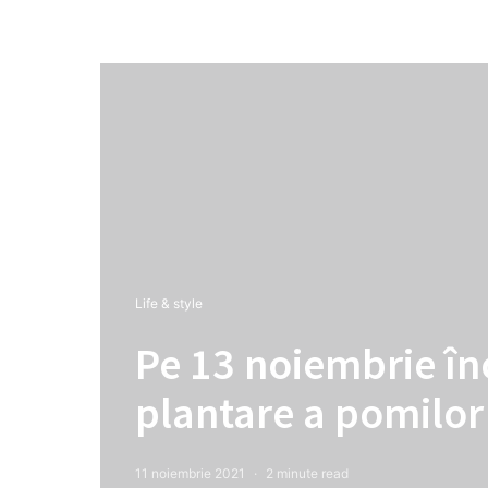
Life & style
Pe 13 noiembrie î
plantare a pomilor 
11 noiembrie 2021
2 minute read