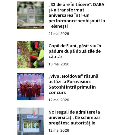
„33 de ore în tăcere”: DARA
și-a transformat
aniversarea într-un
performance neobișnuit la
Telenești
21 mai 2026
Copil de 5 ani, găsit viu în
pădure după două zile de
căutări
13 mai 2026
„Viva, Moldova!” răsună
astăzi la Eurovision:
Satoshi intră primul în
concurs
12 mai 2026
Noi reguli de admitere la
universități. Ce schimbări
pregătesc autoritățile
12 mai 2026