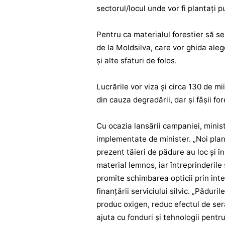
sectorul/locul unde vor fi plantați p
Pentru ca materialul forestier să se 
de la Moldsilva, care vor ghida aleg
și alte sfaturi de folos.
Lucrările vor viza și circa 130 de m
din cauza degradării, dar și fâșii for
Cu ocazia lansării campaniei, minist
implementate de minister. „Noi plant
prezent tăieri de pădure au loc și în
material lemnos, iar întreprinderile 
promite schimbarea opticii prin inter
finanțării serviciului silvic. „Păduri
produc oxigen, reduc efectul de seră
ajuta cu fonduri și tehnologii pentr