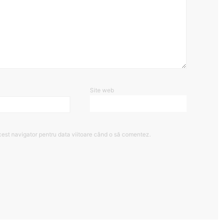
Site web
cest navigator pentru data viitoare când o să comentez.