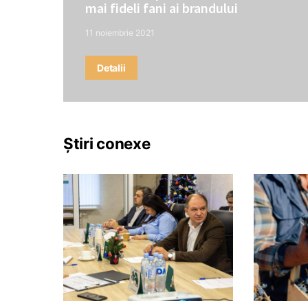
mai fideli fani ai brandului
11 noiembrie 2021
Detalii
Știri conexe