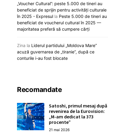
„Voucher Cultural”: peste 5.000 de tineri au
Declarație oficială: Poliția —
Pașaportul R. Moldo
beneficiat de sprijin pentru activități culturale
garanția stabilității și respectării
poziții în clasa
în 2025 - Expresul
la
Peste 5.000 de tineri au
legii, spune Sandu
Capitalist pen
beneficiat de voucherul cultural în 2025 —
19 decembrie 2025
majoritatea preferă să cumpere cărți
18 decembrie
Zina
la
Liderul partidului „Moldova Mare”
acuză guvernarea de „tiranie”, după ce
conturile i-au fost blocate
Recomandate
Satoshi, primul mesaj după
revenirea de la Eurovision:
„M-am dedicat la 373
procente”
21 mai 2026