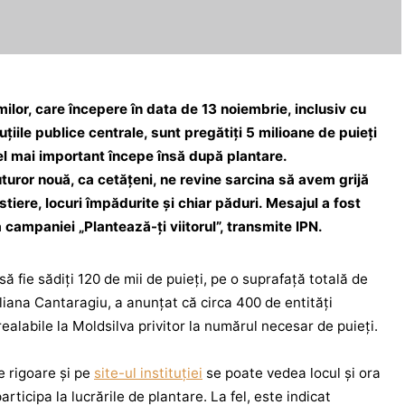
lor, care începere în data de 13 noiembrie, inclusiv cu
uțiile publice centrale, sunt pregătiți 5 milioane de puieți
el mai important începe însă după plantare.
tuturor nouă, ca cetățeni, ne revine sarcina să avem grijă
stiere, locuri împădurite și chiar păduri. Mesajul a fost
 campaniei „Plantează-ți viitorul”, transmite IPN.
să fie sădiți 120 de mii de puieți, pe o suprafață totală de
liana Cantaragiu, a anunțat că circa 400 de entități
alabile la Moldsilva privitor la numărul necesar de puieți.
de rigoare și pe
site-ul instituției
se poate vedea locul și ora
articipa la lucrările de plantare. La fel, este indicat