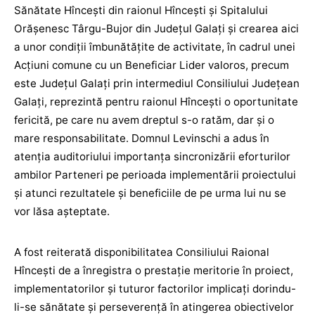
Sănătate Hîncești din raionul Hîncești și Spitalului
Orășenesc Târgu-Bujor din Județul Galați și crearea aici
a unor condiții îmbunătățite de activitate, în cadrul unei
Acțiuni comune cu un Beneficiar Lider valoros, precum
este Județul Galați prin intermediul Consiliului Județean
Galați, reprezintă pentru raionul Hîncești o oportunitate
fericită, pe care nu avem dreptul s-o ratăm, dar și o
mare responsabilitate. Domnul Levinschi a adus în
atenția auditoriului importanța sincronizării eforturilor
ambilor Parteneri pe perioada implementării proiectului
și atunci rezultatele și beneficiile de pe urma lui nu se
vor lăsa așteptate.
A fost reiterată disponibilitatea Consiliului Raional
Hîncești de a înregistra o prestație meritorie în proiect,
implementatorilor și tuturor factorilor implicați dorindu-
li-se sănătate și perseverență în atingerea obiectivelor