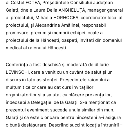
dl Costel FOTEA, Președintele Consiliului Județean
Galați, dnele Laura Delia ANGHELUȚĂ, manager general
al proiectului, Mihaela HORHOCEA, coordonator local al
proiectului, și Alexandrina Amălinei, responsabil
promovare, precum și membrii echipei locale a
proiectului de la Hâncești, oaspeți, invitați din domeniul
medical al raionului Hâncești.
Conferința a fost deschisă și moderată de dl Iurie
LEVINSCHI, care a venit cu un cuvânt de salut și un
discurs în fața asistenței. Președintele raionului a
mulțumit celor care au dat curs invitațiilor
organizatorilor și a salutat cu plăcere prezența lor,
îndeosebi a Delegației de la Galați. S-a menționat că
prezentul eveniment succede unuia similar din mun.
Galați și că este o onoare pentru hînceșteni a-i asigura
o bună desfășurare. Descriind succint locația întrunirii –