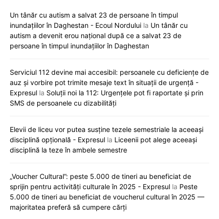
Un tânăr cu autism a salvat 23 de persoane în timpul
inundațiilor în Daghestan - Ecoul Nordului
la
Un tânăr cu
autism a devenit erou național după ce a salvat 23 de
persoane în timpul inundațiilor în Daghestan
Serviciul 112 devine mai accesibil: persoanele cu deficiențe de
auz și vorbire pot trimite mesaje text în situații de urgență -
Expresul
la
Soluții noi la 112: Urgențele pot fi raportate și prin
SMS de persoanele cu dizabilități
Elevii de liceu vor putea susține tezele semestriale la aceeași
disciplină opțională - Expresul
la
Liceenii pot alege aceeași
disciplină la teze în ambele semestre
„Voucher Cultural”: peste 5.000 de tineri au beneficiat de
sprijin pentru activități culturale în 2025 - Expresul
la
Peste
5.000 de tineri au beneficiat de voucherul cultural în 2025 —
majoritatea preferă să cumpere cărți