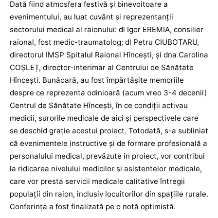
Dată fiind atmosfera festivă și binevoitoare a
evenimentului, au luat cuvânt și reprezentanții
sectorului medical al raionului: dl Igor EREMIA, consilier
raional, fost medic-traumatolog; dl Petru CIUBOTARU,
directorul IMSP Spitalul Raional Hîncești, și dna Carolina
COȘLEȚ, director-interimar al Centrului de Sănătate
Hîncești. Bunăoară, au fost împărtășite memoriile
despre ce reprezenta odinioară (acum vreo 3-4 decenii)
Centrul de Sănătate Hîncești, în ce condiții activau
medicii, surorile medicale de aici și perspectivele care
se deschid grație acestui proiect. Totodată, s-a subliniat
că evenimentele instructive și de formare profesională a
personalului medical, prevăzute în proiect, vor contribui
la ridicarea nivelului medicilor și asistentelor medicale,
care vor presta servicii medicale calitative întregii
populații din raion, inclusiv locuitorilor din spațiile rurale.
Conferința a fost finalizată pe o notă optimistă.