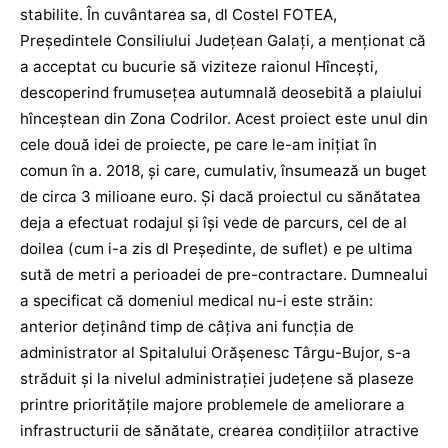
stabilite. În cuvântarea sa, dl Costel FOTEA,
Președintele Consiliului Județean Galați, a menționat că
a acceptat cu bucurie să viziteze raionul Hîncești,
descoperind frumusețea autumnală deosebită a plaiului
hînceștean din Zona Codrilor. Acest proiect este unul din
cele două idei de proiecte, pe care le-am inițiat în
comun în a. 2018, și care, cumulativ, însumează un buget
de circa 3 milioane euro. Și dacă proiectul cu sănătatea
deja a efectuat rodajul și își vede de parcurs, cel de al
doilea (cum i-a zis dl Președinte, de suflet) e pe ultima
sută de metri a perioadei de pre-contractare. Dumnealui
a specificat că domeniul medical nu-i este străin:
anterior deținând timp de câțiva ani funcția de
administrator al Spitalului Orășenesc Târgu-Bujor, s-a
străduit și la nivelul administrației județene să plaseze
printre prioritățile majore problemele de ameliorare a
infrastructurii de sănătate, crearea condițiilor atractive