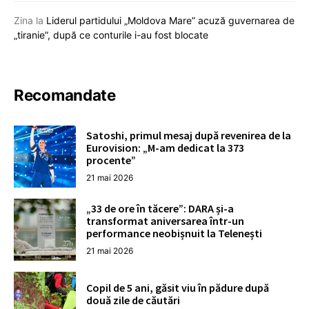
Zina
la
Liderul partidului „Moldova Mare” acuză guvernarea de
„tiranie”, după ce conturile i-au fost blocate
Recomandate
Satoshi, primul mesaj după revenirea de la
Eurovision: „M-am dedicat la 373
procente”
21 mai 2026
„33 de ore în tăcere”: DARA și-a
transformat aniversarea într-un
performance neobișnuit la Telenești
21 mai 2026
Copil de 5 ani, găsit viu în pădure după
două zile de căutări