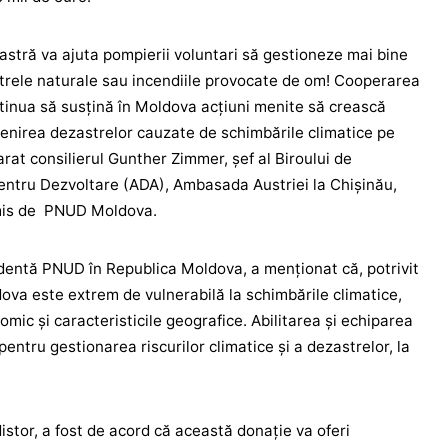
stră va ajuta pompierii voluntari să gestioneze mai bine
strele naturale sau incendiile provocate de om! Cooperarea
tinua să susțină în Moldova acțiuni menite să crească
venirea dezastrelor cauzate de schimbările climatice pe
arat consilierul Gunther Zimmer, șef al Biroului de
entru Dezvoltare (ADA), Ambasada Austriei la Chișinău,
emis de PNUD Moldova.
dentă PNUD în Republica Moldova, a menționat că, potrivit
ova este extrem de vulnerabilă la schimbările climatice,
mic și caracteristicile geografice. Abilitarea și echiparea
pentru gestionarea riscurilor climatice și a dezastrelor, la
Nistor, a fost de acord că această donație va oferi