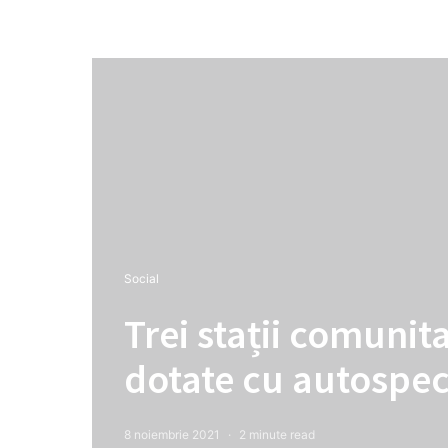
Social
Trei stații comunit
dotate cu autospec
8 noiembrie 2021
2 minute read