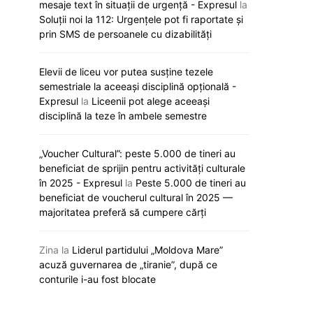
mesaje text în situații de urgență - Expresul
la
Soluții noi la 112: Urgențele pot fi raportate și
prin SMS de persoanele cu dizabilități
Elevii de liceu vor putea susține tezele
semestriale la aceeași disciplină opțională -
Expresul
la
Liceenii pot alege aceeași
disciplină la teze în ambele semestre
„Voucher Cultural”: peste 5.000 de tineri au
„Viva, Moldova!” răsună astăzi la
Noi reguli de a
beneficiat de sprijin pentru activități culturale
Eurovision: Satoshi intră primul în
universități. Ce
în 2025 - Expresul
la
Peste 5.000 de tineri au
concurs
pregătesc auto
beneficiat de voucherul cultural în 2025 —
majoritatea preferă să cumpere cărți
12 mai 2026
12 mai 20
Zina
la
Liderul partidului „Moldova Mare”
acuză guvernarea de „tiranie”, după ce
conturile i-au fost blocate