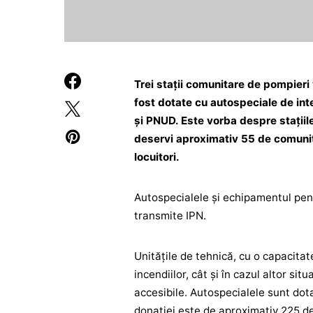
Trei stații comunitare de pompieri
fost dotate cu autospeciale de int
și PNUD. Este vorba despre stațiile 
deservi aproximativ 55 de comunită
locuitori.
Autospecialele și echipamentul pent
transmite IPN.
Unitățile de tehnică, cu o capacitate 
incendiilor, cât și în cazul altor sit
accesibile. Autospecialele sunt dota
donației este de aproximativ 225 de