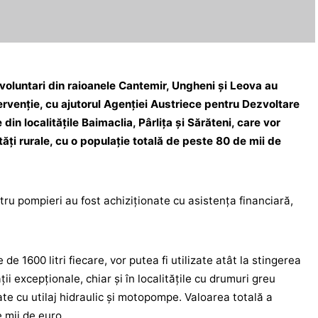
 voluntari din raioanele Cantemir, Ungheni și Leova au
ervenție, cu ajutorul Agenției Austriece pentru Dezvoltare
din localitățile Baimaclia, Pârlița și Sărăteni, care vor
ți rurale, cu o populație totală de peste 80 de mii de
ru pompieri au fost achiziționate cu asistența financiară,
de 1600 litri fiecare, vor putea fi utilizate atât la stingerea
uații excepționale, chiar și în localitățile cu drumuri greu
te cu utilaj hidraulic și motopompe. Valoarea totală a
 mii de euro.