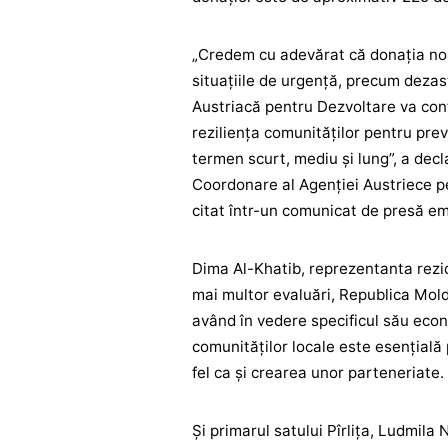
„Credem cu adevărat că donația noa
situațiile de urgență, precum deza
Austriacă pentru Dezvoltare va con
reziliența comunităților pentru pre
termen scurt, mediu și lung”, a decl
Coordonare al Agenției Austriece p
citat într-un comunicat de presă 
Dima Al-Khatib, reprezentanta rezi
mai multor evaluări, Republica Mold
având în vedere specificul său econo
comunităților locale este esențială 
fel ca și crearea unor parteneriate.
Și primarul satului Pîrlița, Ludmila 