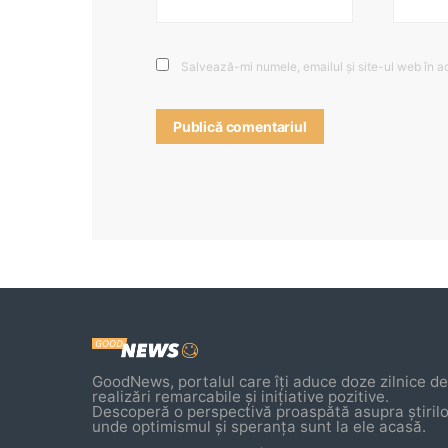
Salvează-mi numele, emailul și site-ul web în a
GoodNews, portalul care îți aduce doze zilnice de 
realizări remarcabile și inițiative pozitive.
Descoperă o perspectivă proaspătă asupra știrilo
unde optimismul și speranța sunt la ele acasă.