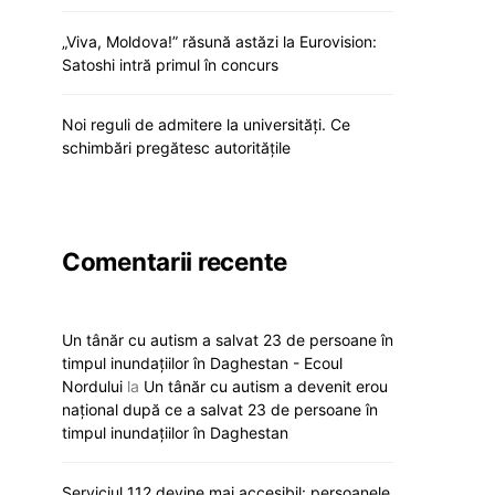
„Viva, Moldova!” răsună astăzi la Eurovision:
Satoshi intră primul în concurs
Noi reguli de admitere la universități. Ce
schimbări pregătesc autoritățile
Comentarii recente
Un tânăr cu autism a salvat 23 de persoane în
timpul inundațiilor în Daghestan - Ecoul
Nordului
la
Un tânăr cu autism a devenit erou
național după ce a salvat 23 de persoane în
timpul inundațiilor în Daghestan
Serviciul 112 devine mai accesibil: persoanele