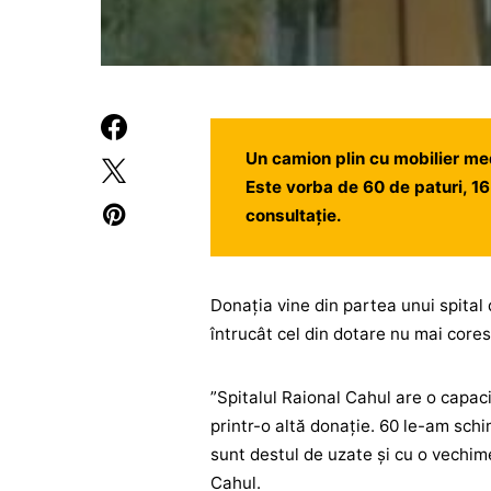
Un camion plin cu mobilier medi
Este vorba de 60 de paturi, 1
consultație.
Donația vine din partea unui spital
întrucât cel din dotare nu mai core
”Spitalul Raional Cahul are o capac
printr-o altă donaţie. 60 le-am sch
sunt destul de uzate şi cu o vechime
Cahul.