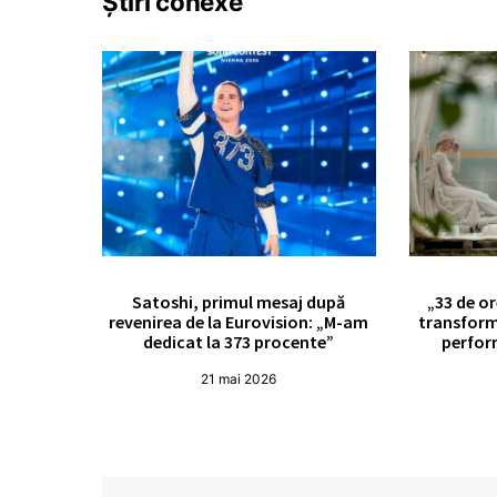
Știri conexe
Satoshi, primul mesaj după
„33 de or
revenirea de la Eurovision: „M-am
transform
dedicat la 373 procente”
perfor
21 mai 2026