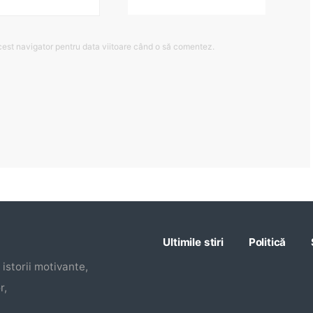
cest navigator pentru data viitoare când o să comentez.
Ultimile stiri
Politică
istorii motivante,
r,