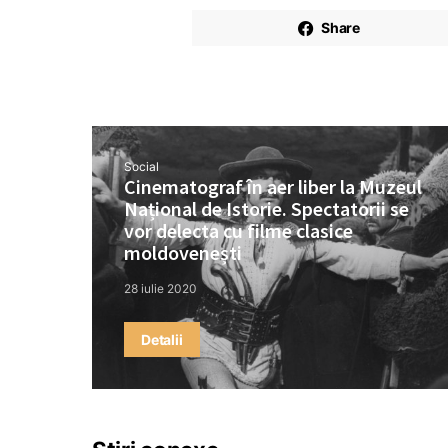
Share
Social
Cinematograf în aer liber la Muzeul
Național de Istorie. Spectatorii se
vor delecta cu filme clasice
moldovenești
28 iulie 2020
Detalii