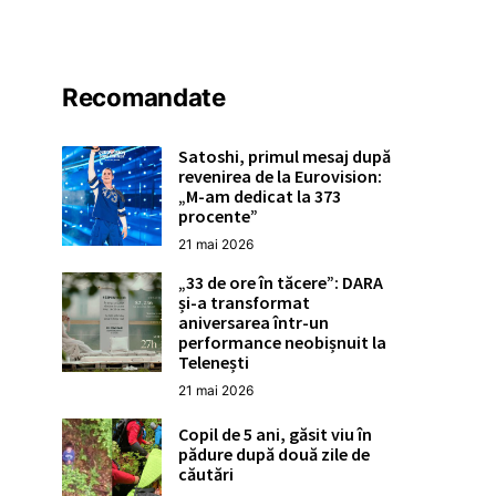
Recomandate
Satoshi, primul mesaj după
revenirea de la Eurovision:
„M-am dedicat la 373
procente”
21 mai 2026
„33 de ore în tăcere”: DARA
și-a transformat
aniversarea într-un
performance neobișnuit la
Telenești
21 mai 2026
Copil de 5 ani, găsit viu în
pădure după două zile de
căutări