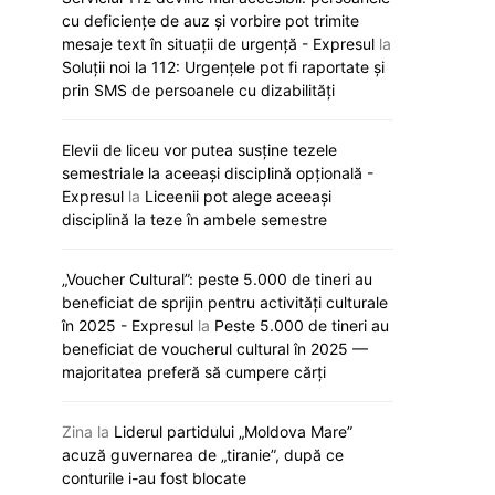
cu deficiențe de auz și vorbire pot trimite
mesaje text în situații de urgență - Expresul
la
Soluții noi la 112: Urgențele pot fi raportate și
prin SMS de persoanele cu dizabilități
Elevii de liceu vor putea susține tezele
semestriale la aceeași disciplină opțională -
Expresul
la
Liceenii pot alege aceeași
disciplină la teze în ambele semestre
„Voucher Cultural”: peste 5.000 de tineri au
„Viva, Moldova!” răsună astăzi la
Noi reguli de a
beneficiat de sprijin pentru activități culturale
Eurovision: Satoshi intră primul în
universități. Ce
în 2025 - Expresul
la
Peste 5.000 de tineri au
concurs
pregătesc auto
beneficiat de voucherul cultural în 2025 —
majoritatea preferă să cumpere cărți
12 mai 2026
12 mai 20
Zina
la
Liderul partidului „Moldova Mare”
acuză guvernarea de „tiranie”, după ce
conturile i-au fost blocate