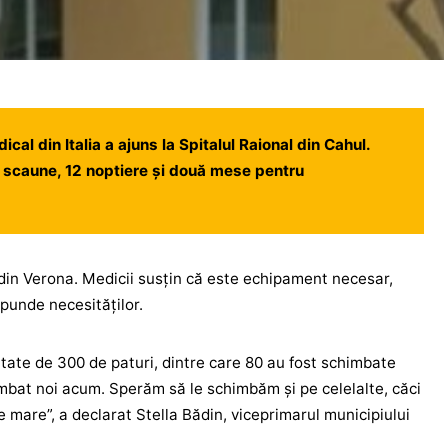
cal din Italia a ajuns la Spitalul Raional din Cahul.
6 scaune, 12 noptiere și două mese pentru
 din Verona. Medicii susțin că este echipament necesar,
spunde necesităților.
itate de 300 de paturi, dintre care 80 au fost schimbate
imbat noi acum. Sperăm să le schimbăm şi pe celelalte, căci
 mare”, a declarat Stella Bădin, viceprimarul municipiului