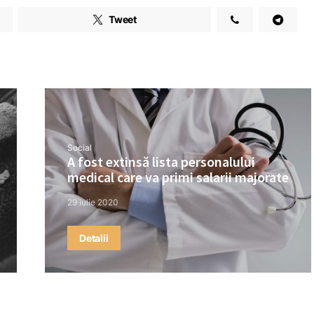
Tweet
Social
A fost extinsă lista personalului
medical care va primi salarii majorate
29 iulie 2020
Detalii