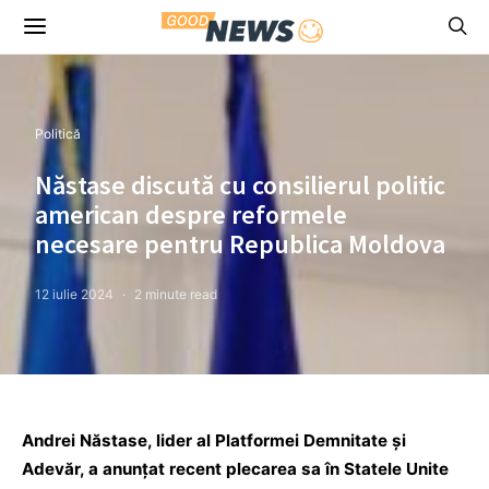
Politică
Năstase discută cu consilierul politic
american despre reformele
necesare pentru Republica Moldova
12 iulie 2024
2 minute read
Andrei Năstase, lider al Platformei Demnitate și
Adevăr, a anunțat recent plecarea sa în Statele Unite