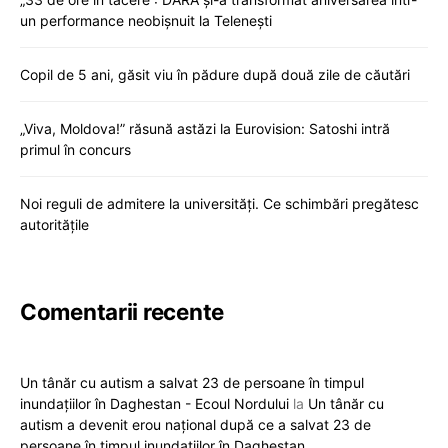
un performance neobișnuit la Telenești
Copil de 5 ani, găsit viu în pădure după două zile de căutări
„Viva, Moldova!” răsună astăzi la Eurovision: Satoshi intră
primul în concurs
Noi reguli de admitere la universități. Ce schimbări pregătesc
autoritățile
Comentarii recente
Un tânăr cu autism a salvat 23 de persoane în timpul
inundațiilor în Daghestan - Ecoul Nordului
la
Un tânăr cu
autism a devenit erou național după ce a salvat 23 de
persoane în timpul inundațiilor în Daghestan