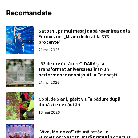
Recomandate
Satoshi, primul mesaj după revenirea de la
Eurovision: „M-am dedicat la 373
procente”
21 mai 2026
„33 de ore în tăcere”: DARA și-a
transformat aniversarea într-un
performance neobișnuit la Telenești
21 mai 2026
Copil de 5 ani, găsit viu în pădure după
două zile de căutări
13 mai 2026
„Viva, Moldova!” răsună astăzi la
Eurovision: Satoshi intră primul în concurs