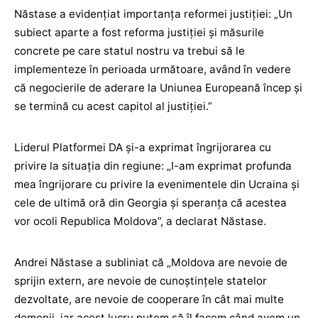
Năstase a evidențiat importanța reformei justiției: „Un
subiect aparte a fost reforma justiției și măsurile
concrete pe care statul nostru va trebui să le
implementeze în perioada următoare, având în vedere
că negocierile de aderare la Uniunea Europeană încep și
se termină cu acest capitol al justiției.”
Liderul Platformei DA și-a exprimat îngrijorarea cu
privire la situația din regiune: „I-am exprimat profunda
mea îngrijorare cu privire la evenimentele din Ucraina și
cele de ultimă oră din Georgia și speranța că acestea
vor ocoli Republica Moldova”, a declarat Năstase.
Andrei Năstase a subliniat că „Moldova are nevoie de
sprijin extern, are nevoie de cunoștințele statelor
dezvoltate, are nevoie de cooperare în cât mai multe
domenii, iar acest lucru putem să îl facem când avem un