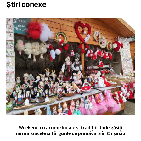
Știri conexe
Weekend cu arome locale și tradiții: Unde găsiți
V
iarmaroacele și târgurile de primăvară în Chișinău