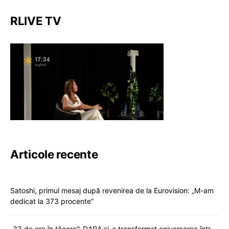
RLIVE TV
Articole recente
Satoshi, primul mesaj după revenirea de la Eurovision: „M-am
dedicat la 373 procente”
„33 de ore în tăcere”: DARA și-a transformat aniversarea într-