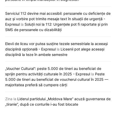
Serviciul 112 devine mai accesibil: persoanele cu deficiențe de
auz și vorbire pot trimite mesaje text în situații de urgență -
Expresul
la
Soluții noi la 112: Urgențele pot fi raportate și prin
SMS de persoanele cu dizabilități
Elevii de liceu vor putea susține tezele semestriale la aceeași
disciplină opțională - Expresul
la
Liceenii pot alege aceeași
disciplină la teze în ambele semestre
„Voucher Cultural”: peste 5.000 de tineri au beneficiat de
sprijin pentru activități culturale în 2025 - Expresul
la
Peste
5.000 de tineri au beneficiat de voucherul cultural în 2025 —
majoritatea preferă să cumpere cărți
Zina
la
Liderul partidului „Moldova Mare” acuză guvernarea de
„tiranie”, după ce conturile i-au fost blocate