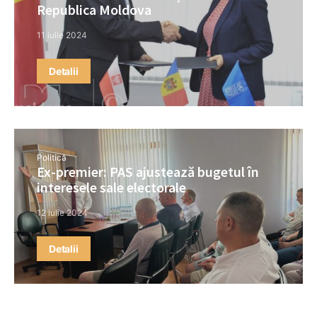
Republica Moldova
11 iulie 2024
Detalii
Politică
Ex-premier: PAS ajustează bugetul în
interesele sale electorale
12 iulie 2024
Detalii