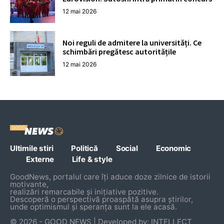
12 mai 2026
Noi reguli de admitere la universități. Ce
schimbări pregătesc autoritățile
12 mai 2026
Ultimile stiri
Politică
Social
Economic
Externe
Life & style
GoodNews, portalul care îți aduce doze zilnice de istorii
motivante,
realizări remarcabile și inițiative pozitive.
Descoperă o perspectivă proaspătă asupra știrilor,
unde optimismul și speranța sunt la ele acasă.
© 2026 - GOOD NEWS | Developed by: INTELLECT