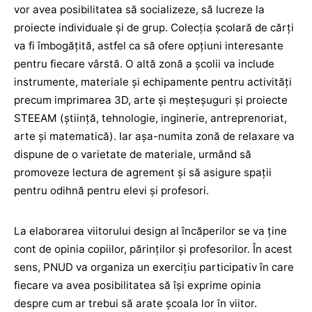
vor avea posibilitatea să socializeze, să lucreze la
proiecte individuale și de grup. Colecția școlară de cărți
va fi îmbogățită, astfel ca să ofere opțiuni interesante
pentru fiecare vârstă. O altă zonă a școlii va include
instrumente, materiale și echipamente pentru activități
precum imprimarea 3D, arte și meșteșuguri și proiecte
STEEAM (știință, tehnologie, inginerie, antreprenoriat,
arte și matematică). Iar așa-numita zonă de relaxare va
dispune de o varietate de materiale, urmând să
promoveze lectura de agrement și să asigure spații
pentru odihnă pentru elevi și profesori.
La elaborarea viitorului design al încăperilor se va ține
cont de opinia copiilor, părinților și profesorilor. În acest
sens, PNUD va organiza un exercițiu participativ în care
fiecare va avea posibilitatea să își exprime opinia
despre cum ar trebui să arate școala lor în viitor.