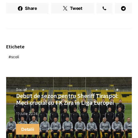
Share
Tweet
Etichete
scoli
Social
Debut de sezon pentru Sheriff Tiraspol:
Meci crucial cu FK Zira în Liga Europei
11 iulie 2024
Detalii