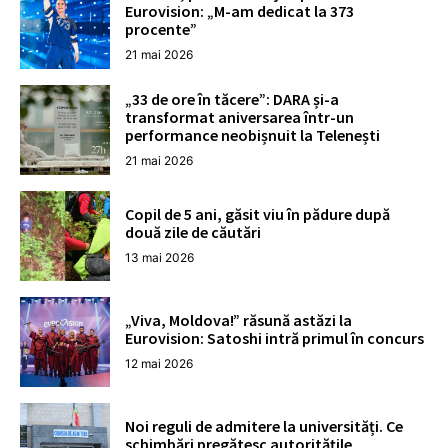
Eurovision: „M-am dedicat la 373
procente”
21 mai 2026
„33 de ore în tăcere”: DARA și-a
transformat aniversarea într-un
performance neobișnuit la Telenești
21 mai 2026
Copil de 5 ani, găsit viu în pădure după
două zile de căutări
13 mai 2026
„Viva, Moldova!” răsună astăzi la
Eurovision: Satoshi intră primul în concurs
12 mai 2026
Noi reguli de admitere la universități. Ce
schimbări pregătesc autoritățile