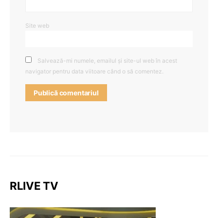
Site web
Salvează-mi numele, emailul și site-ul web în acest
navigator pentru data viitoare când o să comentez.
RLIVE TV