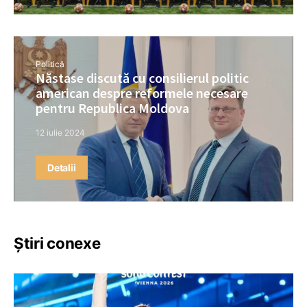
Politică
Năstase discută cu consilierul politic
american despre reformele necesare
pentru Republica Moldova
12 iulie 2024
Detalii
Știri conexe