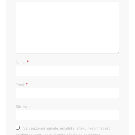
*
Nume
*
Email
Site web
Salvează-mi numele, emailul și site-ul web în acest
navigator pentru data viitoare când o să comentez.