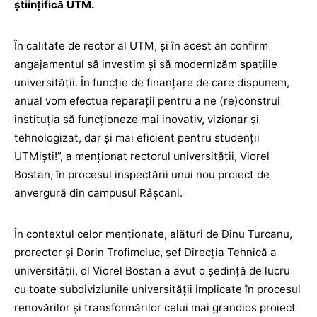
ştiinţifică UTM.
În calitate de rector al UTM, și în acest an confirm
angajamentul să investim și să modernizăm spațiile
universității. În funcție de finanţare de care dispunem,
anual vom efectua reparaţii pentru a ne (re)construi
instituția să funcționeze mai inovativ, vizionar și
tehnologizat, dar şi mai eficient pentru studenții
UTMiști!”, a menționat rectorul universității, Viorel
Bostan, în procesul inspectării unui nou proiect de
anvergură din campusul Râșcani.
În contextul celor menționate, alături de Dinu Turcanu,
prorector și Dorin Trofimciuc, șef Direcția Tehnică a
universității, dl Viorel Bostan a avut o ședință de lucru
cu toate subdiviziunile universității implicate în procesul
renovărilor și transformărilor celui mai grandios proiect