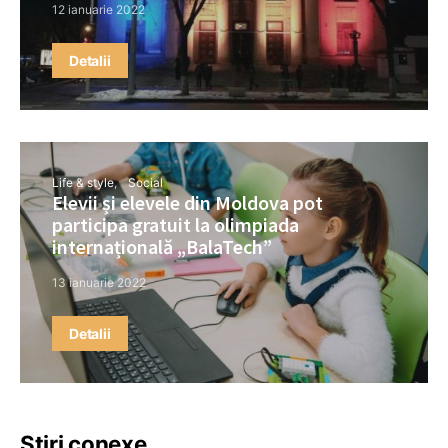
12 ianuarie 2022
Detalii
Life & style
Social
Elevii și elevele din Moldova pot
participa gratuit la olimpiada
internațională „BalaTech”
13 ianuarie 2022
Detalii
Știri conexe