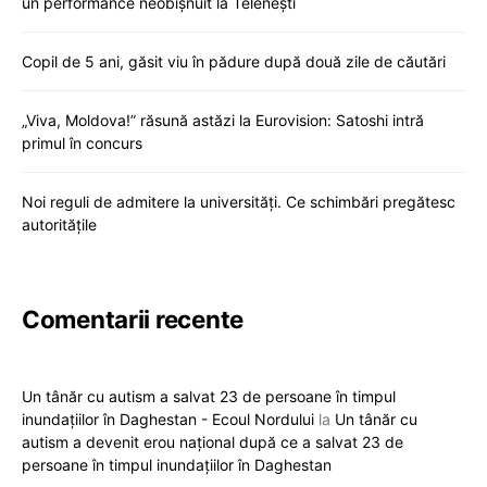
un performance neobișnuit la Telenești
Copil de 5 ani, găsit viu în pădure după două zile de căutări
„Viva, Moldova!” răsună astăzi la Eurovision: Satoshi intră
primul în concurs
Noi reguli de admitere la universități. Ce schimbări pregătesc
autoritățile
Comentarii recente
Un tânăr cu autism a salvat 23 de persoane în timpul
inundațiilor în Daghestan - Ecoul Nordului
la
Un tânăr cu
autism a devenit erou național după ce a salvat 23 de
persoane în timpul inundațiilor în Daghestan