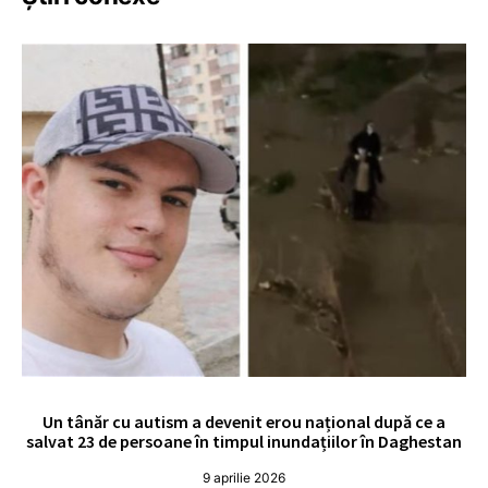
Un tânăr cu autism a devenit erou național după ce a
O 
salvat 23 de persoane în timpul inundațiilor în Daghestan
o
9 aprilie 2026