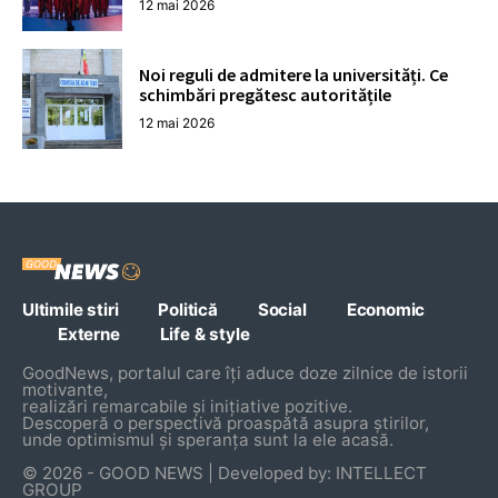
12 mai 2026
Noi reguli de admitere la universități. Ce
schimbări pregătesc autoritățile
12 mai 2026
Ultimile stiri
Politică
Social
Economic
Externe
Life & style
GoodNews, portalul care îți aduce doze zilnice de istorii
motivante,
realizări remarcabile și inițiative pozitive.
Descoperă o perspectivă proaspătă asupra știrilor,
unde optimismul și speranța sunt la ele acasă.
© 2026 - GOOD NEWS | Developed by: INTELLECT
GROUP