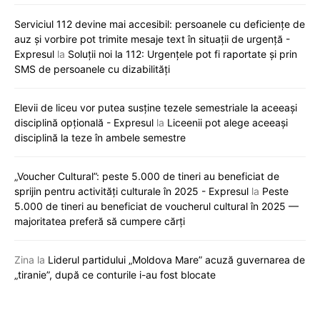
Serviciul 112 devine mai accesibil: persoanele cu deficiențe de
auz și vorbire pot trimite mesaje text în situații de urgență -
Expresul
la
Soluții noi la 112: Urgențele pot fi raportate și prin
SMS de persoanele cu dizabilități
Elevii de liceu vor putea susține tezele semestriale la aceeași
disciplină opțională - Expresul
la
Liceenii pot alege aceeași
disciplină la teze în ambele semestre
„Voucher Cultural”: peste 5.000 de tineri au beneficiat de
sprijin pentru activități culturale în 2025 - Expresul
la
Peste
5.000 de tineri au beneficiat de voucherul cultural în 2025 —
majoritatea preferă să cumpere cărți
Zina
la
Liderul partidului „Moldova Mare” acuză guvernarea de
„tiranie”, după ce conturile i-au fost blocate