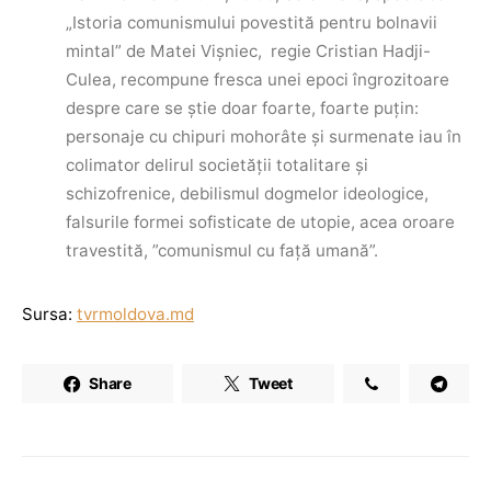
„Istoria comunismului povestită pentru bolnavii
mintal” de Matei Vişniec, regie Cristian Hadji-
Culea, recompune fresca unei epoci îngrozitoare
despre care se ştie doar foarte, foarte puţin:
personaje cu chipuri mohorâte şi surmenate iau în
colimator delirul societăţii totalitare şi
schizofrenice, debilismul dogmelor ideologice,
falsurile formei sofisticate de utopie, acea oroare
travestită, ”comunismul cu faţă umană”.
Sursa:
tvrmoldova.md
Share
Tweet