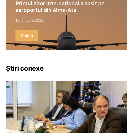
Primul zbor internațional a sosit pe
aeroportul din Alma-Ata
13 ianuarie 2022
Detalii
Știri conexe