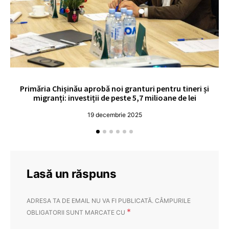
Primăria Chișinău aprobă noi granturi pentru tineri și
UE
migranți: investiții de peste 5,7 milioane de lei
19 decembrie 2025
Lasă un răspuns
ADRESA TA DE EMAIL NU VA FI PUBLICATĂ.
CÂMPURILE
*
OBLIGATORII SUNT MARCATE CU