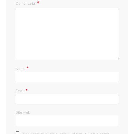
Comentariu
*
Nume
*
Email
Site web
Salvează-mi numele, emailul și site-ul web în acest