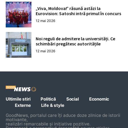
„Viva, Moldova!” răsună astăzi la
Eurovision: Satoshi intră primul în concurs
12 mai 2026
Noi reguli de admitere la universități. Ce
schimbări pregătesc autoritățile
12 mai 2026
Ultimile stiri
Politică
Social
Economic
Externe
Life & style
GoodNews, portalul care îți aduce doze zilnice de istorii
motivante,
realizări remarcabile și inițiative pozitive.