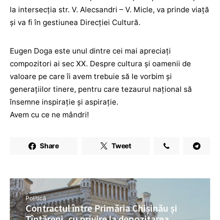
la intersecţia str. V. Alecsandri – V. Micle, va prinde viață
și va fi în gestiunea Direcției Cultură.
Eugen Doga este unul dintre cei mai apreciați
compozitori ai sec XX. Despre cultura şi oamenii de
valoare pe care îi avem trebuie să le vorbim și
generaţiilor tinere, pentru care tezaurul național să
însemne inspirație și aspirație.
Avem cu ce ne mândri!
Share
Tweet
Politică
Contractul între Primăria Chișinău și
Țînțăreni, cu privire la depozitarea