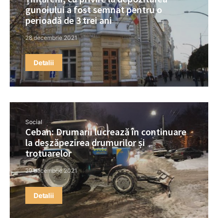
gunoiului a fost semnat pentru o
perioadă de 3 trei ani
28 decembrie 2021
Detalii
Social
Ceban: Drumarii lucrează în continuare
la deszăpezirea drumurilor și
trotuarelor
29 decembrie 2021
Detalii