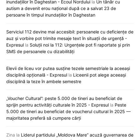
inundațiilor în Daghestan - Ecoul Nordului
la
Un tânăr cu
autism a devenit erou național după ce a salvat 23 de
persoane în timpul inundațiilor în Daghestan
Serviciul 112 devine mai accesibil: persoanele cu deficiențe de
auz și vorbire pot trimite mesaje text în situații de urgență -
Expresul
la
Soluții noi la 112: Urgențele pot fi raportate și prin
SMS de persoanele cu dizabilități
Elevii de liceu vor putea susține tezele semestriale la aceeași
disciplină opțională - Expresul
la
Liceenii pot alege aceeași
disciplină la teze în ambele semestre
„Voucher Cultural”: peste 5.000 de tineri au beneficiat de
sprijin pentru activități culturale în 2025 - Expresul
la
Peste
5.000 de tineri au beneficiat de voucherul cultural în 2025 —
majoritatea preferă să cumpere cărți
Zina
la
Liderul partidului „Moldova Mare” acuză guvernarea de