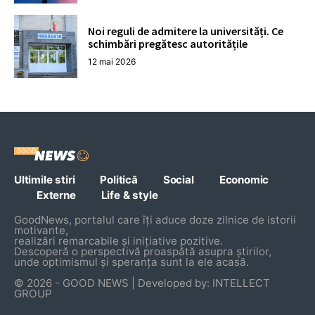
Noi reguli de admitere la universități. Ce
schimbări pregătesc autoritățile
12 mai 2026
Ultimile stiri
Politică
Social
Economic
Externe
Life & style
GoodNews, portalul care îți aduce doze zilnice de istorii
motivante,
realizări remarcabile și inițiative pozitive.
Descoperă o perspectivă proaspătă asupra știrilor,
unde optimismul și speranța sunt la ele acasă.
© 2026 - GOOD NEWS | Developed by: INTELLECT
GROUP