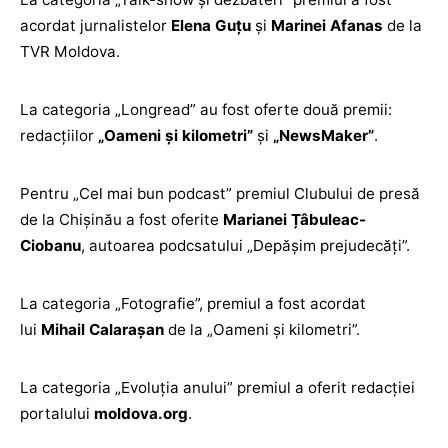
acordat jurnalistelor
Elena Guțu
și
Marinei Afanas
de la
TVR Moldova.
La categoria „Longread” au fost oferte două premii:
redacțiilor
„Oameni și kilometri”
și
„NewsMaker”
.
Pentru „Cel mai bun podcast” premiul Clubului de presă
de la Chișinău a fost oferite
Marianei Țâbuleac-
Ciobanu
, autoarea podcsatului „Depășim prejudecăți”.
La categoria „Fotografie”, premiul a fost acordat
lui
Mihail Calarașan
de la „Oameni și kilometri”.
La categoria „Evoluția anului” premiul a oferit redacției
portalului
moldova.org
.