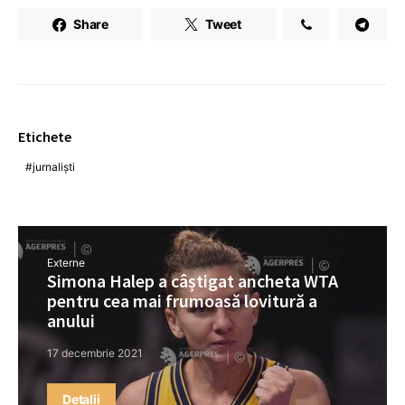
Share
Tweet
Etichete
jurnaliști
Externe
Simona Halep a câștigat ancheta WTA
pentru cea mai frumoasă lovitură a
anului
17 decembrie 2021
Detalii