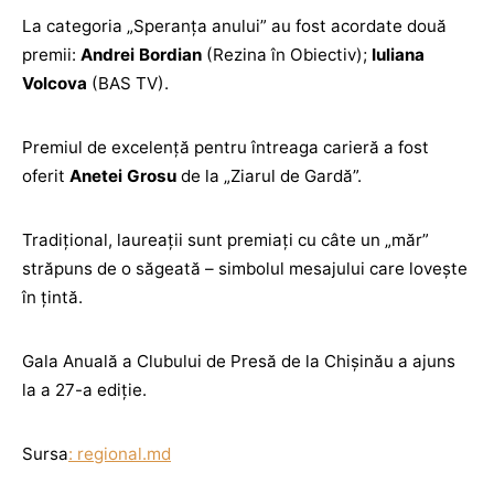
La categoria „Speranța anului” au fost acordate două
premii:
Andrei Bordian
(Rezina în Obiectiv);
Iuliana
Volcova
(BAS TV).
Premiul de excelență pentru întreaga carieră a fost
oferit
Anetei Grosu
de la „Ziarul de Gardă”.
Tradiţional, laureații sunt premiaţi cu câte un „măr”
străpuns de o săgeată – simbolul mesajului care loveşte
în ţintă.
Gala Anuală a Clubului de Presă de la Chișinău a ajuns
la a 27-a ediție.
Sursa
: regional.md