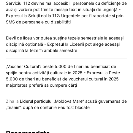
Serviciul 112 devine mai accesibil: persoanele cu deficiențe de
auz și vorbire pot trimite mesaje text în situații de urgență -
Expresul
la
Soluții noi la 112: Urgențele pot fi raportate și prin
SMS de persoanele cu dizabilități
Elevii de liceu vor putea susține tezele semestriale la aceeași
disciplină opțională - Expresul
la
Liceenii pot alege aceeași
disciplină la teze în ambele semestre
„Voucher Cultural”: peste 5.000 de tineri au beneficiat de
sprijin pentru activități culturale în 2025 - Expresul
la
Peste
5.000 de tineri au beneficiat de voucherul cultural în 2025 —
majoritatea preferă să cumpere cărți
Zina
la
Liderul partidului „Moldova Mare” acuză guvernarea de
„tiranie”, după ce conturile i-au fost blocate