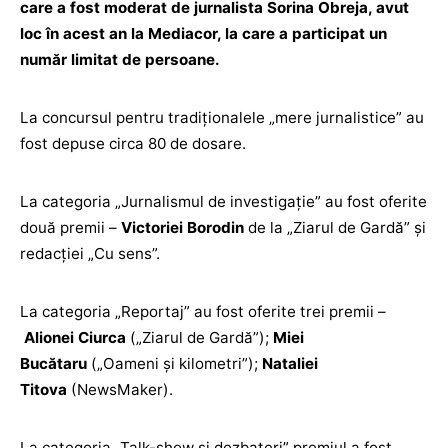
care a fost moderat de jurnalista Sorina Obreja, avut
loc în acest an la Mediacor, la care a participat un
număr limitat de persoane.
La concursul pentru tradiționalele „mere jurnalistice” au
fost depuse circa 80 de dosare.
La categoria „Jurnalismul de investigație” au fost oferite
două premii –
Victoriei Borodin
de la „Ziarul de Gardă” și
redacției „Cu sens”.
La categoria „Reportaj” au fost oferite trei premii –
Alionei Ciurca
(„Ziarul de Gardă”);
Miei
Bucătaru
(„Oameni și kilometri”);
Nataliei
Titova
(NewsMaker).
La categoria „Talk-show și dezbateri” premiul a fost