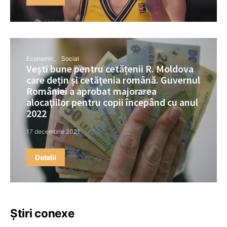
Economic
Social
Vești bune pentru cetățenii R. Moldova
care dețin și cetățenia română. Guvernul
României a aprobat majorarea
alocaţiilor pentru copii începând cu anul
2022
17 decembrie 2021
Detalii
Știri conexe