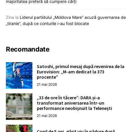
majoritatea preferă să cumpere cărți
Zina
la
Liderul partidului „Moldova Mare” acuză guvernarea de
„tiranie”, după ce conturile i-au fost blocate
Recomandate
Satoshi, primul mesaj după revenirea de la
Eurovision: „M-am dedicat la 373
procente”
21 mai 2026
„33 de ore în tăcere”: DARA și-a
transformat aniversarea într-un
performance neobișnuit la Telenești
21 mai 2026
Copil de 5 ani, găsit viu în pădure după