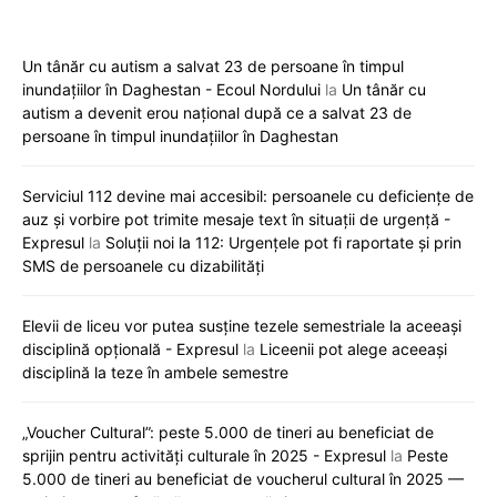
Un tânăr cu autism a salvat 23 de persoane în timpul
inundațiilor în Daghestan - Ecoul Nordului
la
Un tânăr cu
autism a devenit erou național după ce a salvat 23 de
persoane în timpul inundațiilor în Daghestan
Serviciul 112 devine mai accesibil: persoanele cu deficiențe de
auz și vorbire pot trimite mesaje text în situații de urgență -
Expresul
la
Soluții noi la 112: Urgențele pot fi raportate și prin
SMS de persoanele cu dizabilități
Elevii de liceu vor putea susține tezele semestriale la aceeași
disciplină opțională - Expresul
la
Liceenii pot alege aceeași
disciplină la teze în ambele semestre
„Voucher Cultural”: peste 5.000 de tineri au beneficiat de
sprijin pentru activități culturale în 2025 - Expresul
la
Peste
5.000 de tineri au beneficiat de voucherul cultural în 2025 —