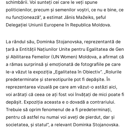
schimbării. Voi sunteți cei care le veți spune
politicienilor, precum și semenilor voștri, ce nu e bine, ce
nu funcționează”, a estimat Jānis Mažeiks, șeful
Delegației Uniunii Europene în Republica Moldova.
La rândul său, Dominka Stojanovska, reprezentantă de
țară a Entității Națiunilor Unite pentru Egalitatea de Gen
și Abilitarea Femeilor (UN Women) Moldova, a afirmat că
a rămas surprinsă și emoționată de fotografiile pe care
le-a văzut la expoziția „Egalitatea în Obiectiv”. „Rolurile
predeterminate și stereotipurile pot fi depășite. În
reprezentarea vizuală pe care am văzut-o astăzi aici,
voi arătați că ceea ce ați fost voi învățați de mici poate fi
depășit. Expoziția aceasta e o dovadă a contrariului.
Trebuie să oprim fenomenul de a fi predeterminați,
pentru că astfel nu numai voi aveți de pierdut, dar și
societatea, și statul”, a relevant Dominka Stojanovska.