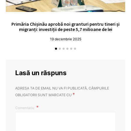
Primăria Chișinău aprobă noi granturi pentru tineri și
UE
migranți: investiții de peste 5,7 milioane de lei
19 decembrie 2025
Lasă un răspuns
ADRESA TA DE EMAIL NU VA FI PUBLICATĂ.
CÂMPURILE
*
OBLIGATORII SUNT MARCATE CU
Comentariu