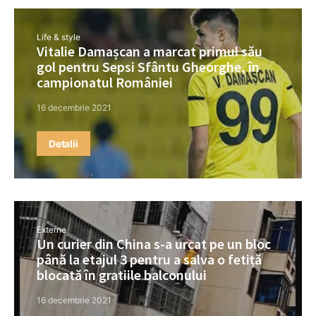
Life & style
Vitalie Damașcan a marcat primul său
gol pentru Sepsi Sfântu Gheorghe, în
campionatul României
16 decembrie 2021
Detalii
Externe
Un curier din China s-a urcat pe un bloc
până la etajul 3 pentru a salva o fetiță
blocată în gratiile balconului
16 decembrie 2021