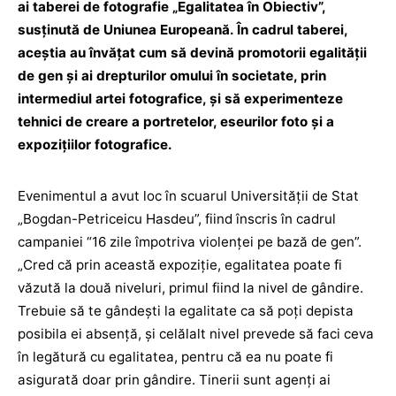
ai taberei de fotografie „Egalitatea în Obiectiv”,
susţinută de Uniunea Europeană. În cadrul taberei,
aceştia au învățat cum să devină promotorii egalității
de gen și ai drepturilor omului în societate, prin
intermediul artei fotografice, și să experimenteze
tehnici de creare a portretelor, eseurilor foto și a
expozițiilor fotografice.
Evenimentul a avut loc în scuarul Universității de Stat
„Bogdan-Petriceicu Hasdeu”, fiind înscris în cadrul
campaniei “16 zile împotriva violenței pe bază de gen”.
„Cred că prin această expoziție, egalitatea poate fi
văzută la două niveluri, primul fiind la nivel de gândire.
Trebuie să te gândești la egalitate ca să poți depista
posibila ei absență, și celălalt nivel prevede să faci ceva
în legătură cu egalitatea, pentru că ea nu poate fi
asigurată doar prin gândire. Tinerii sunt agenți ai