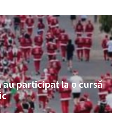
 au participat la o cursă
ic