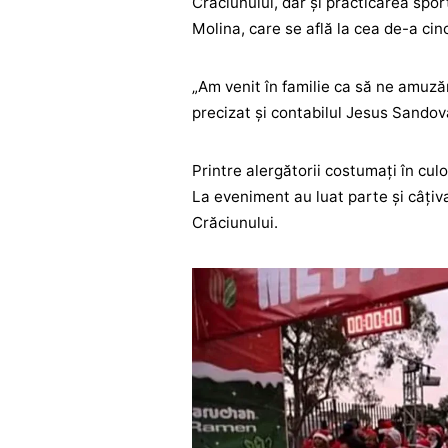
Crăciunului, dar şi practicarea sport
Molina, care se află la cea de-a cin
„Am venit în familie ca să ne amuză
precizat și contabilul Jesus Sandova
Printre alergătorii costumaţi în culo
La eveniment au luat parte și câţiva
Crăciunului.