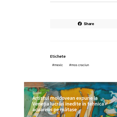
Share
Etichete
mexic
mos craciun
Social
Artistul moldovean expune la
Veneția lucrări inedite în tehnica
acuarelei pe mătase