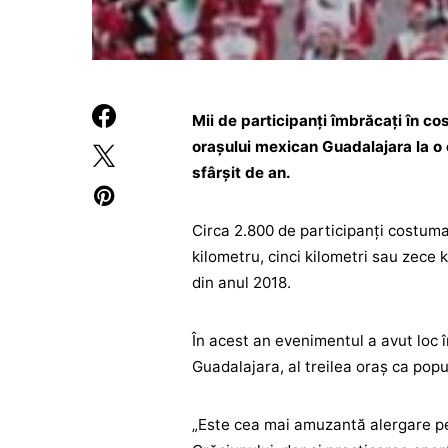
Mii de participanţi îmbrăcaţi în co
oraşului mexican Guadalajara la o c
sfârşit de an.
Circa 2.800 de participanţi costumaţ
kilometru, cinci kilometri sau zece
din anul 2018.
În acest an evenimentul a avut loc 
Guadalajara, al treilea oraș ca popu
„Este cea mai amuzantă alergare pen