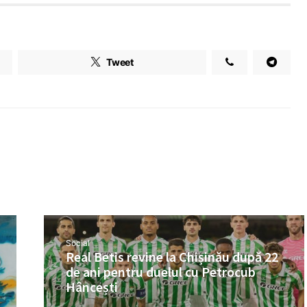
Tweet
Social
Real Betis revine la Chișinău după 22
de ani pentru duelul cu Petrocub
Hâncești