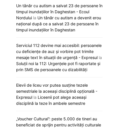
Un tânăr cu autism a salvat 23 de persoane în
timpul inundațiilor în Daghestan - Ecoul
Nordului
la
Un tânăr cu autism a devenit erou
național după ce a salvat 23 de persoane în
timpul inundațiilor în Daghestan
Serviciul 112 devine mai accesibil: persoanele
cu deficiențe de auz și vorbire pot trimite
mesaje text în situații de urgență - Expresul
la
Soluții noi la 112: Urgențele pot fi raportate și
prin SMS de persoanele cu dizabilități
Elevii de liceu vor putea susține tezele
semestriale la aceeași disciplină opțională -
Expresul
la
Liceenii pot alege aceeași
disciplină la teze în ambele semestre
„Voucher Cultural”: peste 5.000 de tineri au
beneficiat de sprijin pentru activități culturale