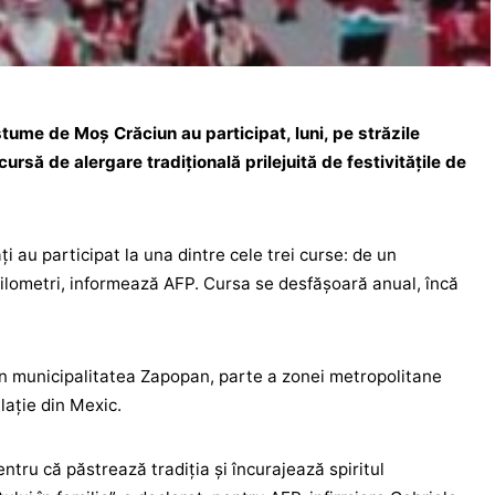
stume de Moş Crăciun au participat, luni, pe străzile
ursă de alergare tradiţională prilejuită de festivităţile de
i au participat la una dintre cele trei curse: de un
 kilometri, informează AFP. Cursa se desfășoară anual, încă
în municipalitatea Zapopan, parte a zonei metropolitane
lație din Mexic.
tru că păstrează tradiţia şi încurajează spiritul