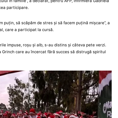
ului în familie”, a declarat, pentru AFP, infirmiera Gabriela
cea participare.
m puţin, să scăpăm de stres şi să facem puţină mişcare”, a
l, care a participat la cursă.
rile impuse, roşu şi alb, s-au distins și câteva pete verzi.
 Grinch care au încercat fără succes să distrugă spiritul