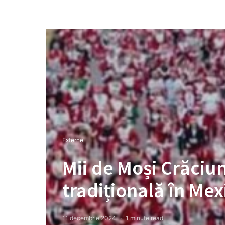
Externe
Mii de Moși Crăciun
tradițională în Mex
11 decembrie 2024
1 minute read