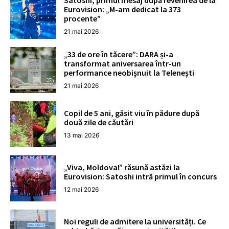
Satoshi, primul mesaj după revenirea de la
Eurovision: „M-am dedicat la 373
procente”
21 mai 2026
„33 de ore în tăcere”: DARA și-a
transformat aniversarea într-un
performance neobișnuit la Telenești
21 mai 2026
Copil de 5 ani, găsit viu în pădure după
două zile de căutări
13 mai 2026
„Viva, Moldova!” răsună astăzi la
Eurovision: Satoshi intră primul în concurs
12 mai 2026
Noi reguli de admitere la universități. Ce