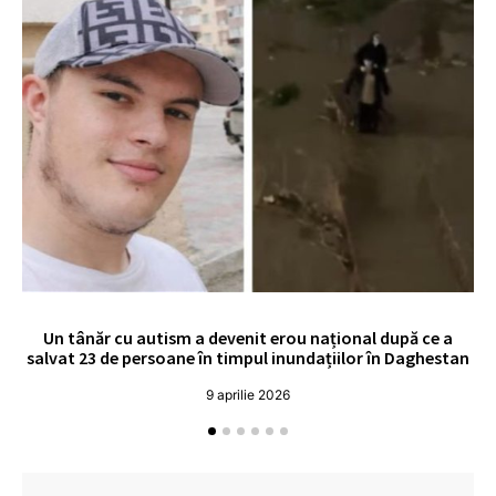
Un tânăr cu autism a devenit erou național după ce a
O 
salvat 23 de persoane în timpul inundațiilor în Daghestan
o
9 aprilie 2026