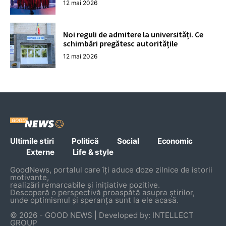
12 mai 2026
Noi reguli de admitere la universități. Ce
schimbări pregătesc autoritățile
12 mai 2026
Ultimile stiri
Politică
Social
Economic
Externe
Life & style
GoodNews, portalul care îți aduce doze zilnice de istorii
motivante,
realizări remarcabile și inițiative pozitive.
Descoperă o perspectivă proaspătă asupra știrilor,
unde optimismul și speranța sunt la ele acasă.
© 2026 - GOOD NEWS | Developed by: INTELLECT
GROUP