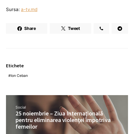
Sursa:
a-tv.md
Share
Tweet
Etichete
Ion Ceban
Social
25 noiembrie – Ziua Internaţională
pentru eliminarea violenţei împotriva
femeilor