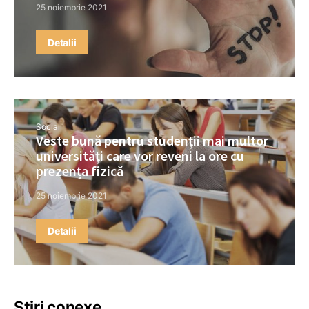
25 noiembrie 2021
Detalii
Social
Veste bună pentru studenții mai multor
universități care vor reveni la ore cu
prezența fizică
25 noiembrie 2021
Detalii
Știri conexe