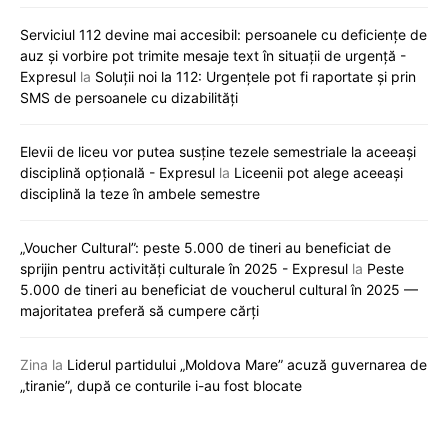
Serviciul 112 devine mai accesibil: persoanele cu deficiențe de
auz și vorbire pot trimite mesaje text în situații de urgență -
Expresul
la
Soluții noi la 112: Urgențele pot fi raportate și prin
SMS de persoanele cu dizabilități
Elevii de liceu vor putea susține tezele semestriale la aceeași
disciplină opțională - Expresul
la
Liceenii pot alege aceeași
disciplină la teze în ambele semestre
„Voucher Cultural”: peste 5.000 de tineri au beneficiat de
sprijin pentru activități culturale în 2025 - Expresul
la
Peste
5.000 de tineri au beneficiat de voucherul cultural în 2025 —
majoritatea preferă să cumpere cărți
Zina
la
Liderul partidului „Moldova Mare” acuză guvernarea de
„tiranie”, după ce conturile i-au fost blocate