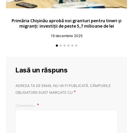
Primăria Chișinău aprobă noi granturi pentru tineri și
UE
migranți: investiții de peste 5,7 milioane de lei
19 decembrie 2025
Lasă un răspuns
ADRESA TA DE EMAIL NU VA FI PUBLICATĂ.
CÂMPURILE
*
OBLIGATORII SUNT MARCATE CU
Comentariu