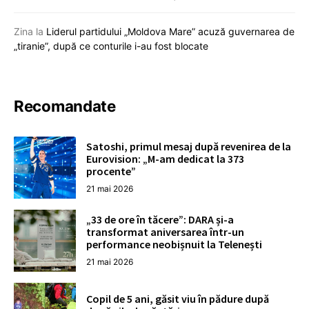
Zina
la
Liderul partidului „Moldova Mare” acuză guvernarea de
„tiranie”, după ce conturile i-au fost blocate
Recomandate
Satoshi, primul mesaj după revenirea de la
Eurovision: „M-am dedicat la 373
procente”
21 mai 2026
„33 de ore în tăcere”: DARA și-a
transformat aniversarea într-un
performance neobișnuit la Telenești
21 mai 2026
Copil de 5 ani, găsit viu în pădure după