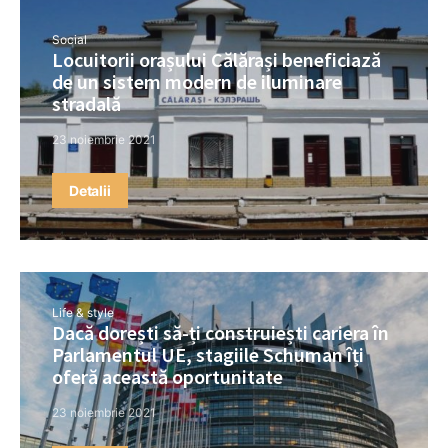
Social
Locuitorii orașului Călărași beneficiază
de un sistem modern de iluminare
stradală
23 noiembrie 2021
Detalii
Life & style
Dacă dorești să-ți construiești cariera în
Parlamentul UE, stagiile Schuman îți
oferă această oportunitate
23 noiembrie 2021