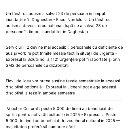
Un tânăr cu autism a salvat 23 de persoane în timpul
inundațiilor în Daghestan - Ecoul Nordului
la
Un tânăr cu
autism a devenit erou național după ce a salvat 23 de
persoane în timpul inundațiilor în Daghestan
Serviciul 112 devine mai accesibil: persoanele cu deficiențe de
auz și vorbire pot trimite mesaje text în situații de urgență -
Expresul
la
Soluții noi la 112: Urgențele pot fi raportate și prin
SMS de persoanele cu dizabilități
Elevii de liceu vor putea susține tezele semestriale la aceeași
disciplină opțională - Expresul
la
Liceenii pot alege aceeași
disciplină la teze în ambele semestre
„Voucher Cultural”: peste 5.000 de tineri au beneficiat de
sprijin pentru activități culturale în 2025 - Expresul
la
Peste
5.000 de tineri au beneficiat de voucherul cultural în 2025 —
majoritatea preferă să cumpere cărți