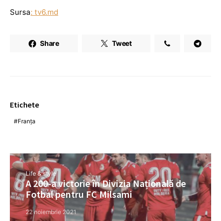
Sursa
: tv6.md
Share
Tweet
Etichete
Franța
Life & style
A 200-a victorie în Divizia Națională de
Fotbal pentru FC Milsami
22 noiembrie 2021