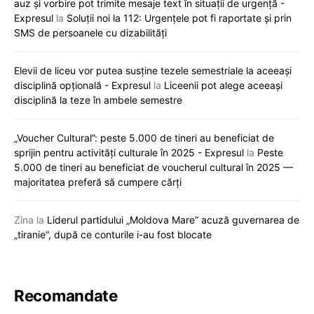
auz și vorbire pot trimite mesaje text în situații de urgență -
Expresul
la
Soluții noi la 112: Urgențele pot fi raportate și prin
SMS de persoanele cu dizabilități
Elevii de liceu vor putea susține tezele semestriale la aceeași
disciplină opțională - Expresul
la
Liceenii pot alege aceeași
disciplină la teze în ambele semestre
„Voucher Cultural”: peste 5.000 de tineri au beneficiat de
sprijin pentru activități culturale în 2025 - Expresul
la
Peste
5.000 de tineri au beneficiat de voucherul cultural în 2025 —
majoritatea preferă să cumpere cărți
Zina
la
Liderul partidului „Moldova Mare” acuză guvernarea de
„tiranie”, după ce conturile i-au fost blocate
Recomandate