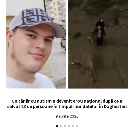
Un tânăr cu autism a devenit erou național după ce a
O 
salvat 23 de persoane în timpul inundațiilor în Daghestan
o
9 aprilie 2026