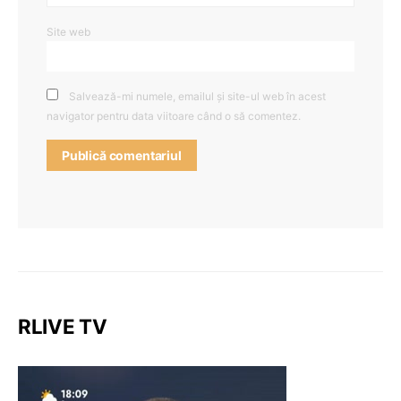
Site web
Salvează-mi numele, emailul și site-ul web în acest
navigator pentru data viitoare când o să comentez.
RLIVE TV