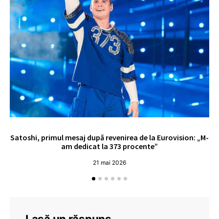
Satoshi, primul mesaj după revenirea de la Eurovision: „M-
„
am dedicat la 373 procente”
21 mai 2026
Lasă un răspuns