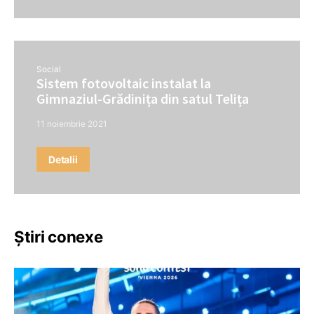
Social
Sistem fotovoltaic instalat la
Gimnaziul-Grădinița din satul Telița
11 noiembrie 2021
Detalii
Știri conexe