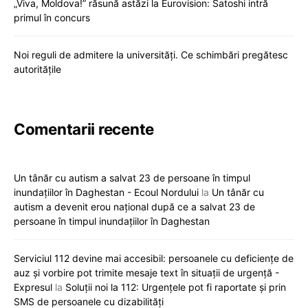
„Viva, Moldova!” răsună astăzi la Eurovision: Satoshi intră
primul în concurs
Noi reguli de admitere la universități. Ce schimbări pregătesc
autoritățile
Comentarii recente
Un tânăr cu autism a salvat 23 de persoane în timpul
inundațiilor în Daghestan - Ecoul Nordului
la
Un tânăr cu
autism a devenit erou național după ce a salvat 23 de
persoane în timpul inundațiilor în Daghestan
Serviciul 112 devine mai accesibil: persoanele cu deficiențe de
auz și vorbire pot trimite mesaje text în situații de urgență -
Expresul
la
Soluții noi la 112: Urgențele pot fi raportate și prin
SMS de persoanele cu dizabilități