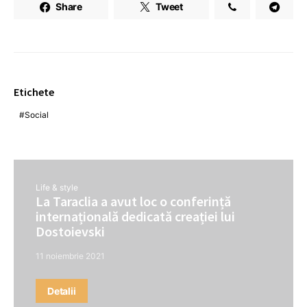
Share
Tweet
Etichete
Social
Life & style
La Taraclia a avut loc o conferință
internațională dedicată creației lui
Dostoievski
11 noiembrie 2021
Detalii