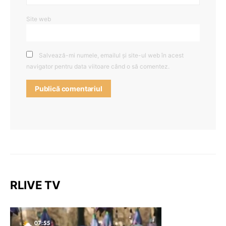
Site web
Salvează-mi numele, emailul și site-ul web în acest
navigator pentru data viitoare când o să comentez.
RLIVE TV