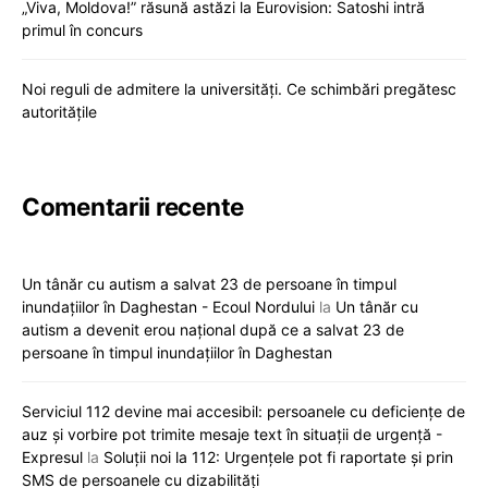
„Viva, Moldova!” răsună astăzi la Eurovision: Satoshi intră
primul în concurs
Noi reguli de admitere la universități. Ce schimbări pregătesc
autoritățile
Comentarii recente
Un tânăr cu autism a salvat 23 de persoane în timpul
inundațiilor în Daghestan - Ecoul Nordului
la
Un tânăr cu
autism a devenit erou național după ce a salvat 23 de
persoane în timpul inundațiilor în Daghestan
Serviciul 112 devine mai accesibil: persoanele cu deficiențe de
auz și vorbire pot trimite mesaje text în situații de urgență -
Expresul
la
Soluții noi la 112: Urgențele pot fi raportate și prin
SMS de persoanele cu dizabilități