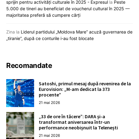
sprijin pentru activități culturale în 2025 - Expresul
la
Peste
5.000 de tineri au beneficiat de voucherul cultural în 2025 —
majoritatea preferă să cumpere cărți
Zina
la
Liderul partidului „Moldova Mare” acuză guvernarea de
„tiranie”, după ce conturile i-au fost blocate
Recomandate
Satoshi, primul mesaj după revenirea de la
Eurovision: „M-am dedicat la 373
procente”
21 mai 2026
„33 de ore în tăcere”: DARA și-a
transformat aniversarea într-un
performance neobișnuit la Telenești
21 mai 2026