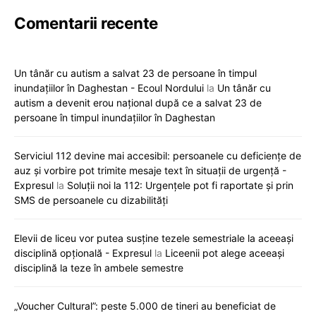
Comentarii recente
Un tânăr cu autism a salvat 23 de persoane în timpul
inundațiilor în Daghestan - Ecoul Nordului
la
Un tânăr cu
autism a devenit erou național după ce a salvat 23 de
persoane în timpul inundațiilor în Daghestan
Serviciul 112 devine mai accesibil: persoanele cu deficiențe de
auz și vorbire pot trimite mesaje text în situații de urgență -
Expresul
la
Soluții noi la 112: Urgențele pot fi raportate și prin
SMS de persoanele cu dizabilități
Elevii de liceu vor putea susține tezele semestriale la aceeași
disciplină opțională - Expresul
la
Liceenii pot alege aceeași
disciplină la teze în ambele semestre
„Voucher Cultural”: peste 5.000 de tineri au beneficiat de