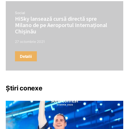
Social
HiSky lansează cursă directă spre
Milano de pe Aeroportul Internațional
Chișinău
27 octombrie 2021
Detalii
Știri conexe