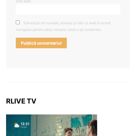
Site web
Salvează-mi numele, emailul și site-ul web în acest
navigator pentru data viitoare când o să comentez.
RLIVE TV