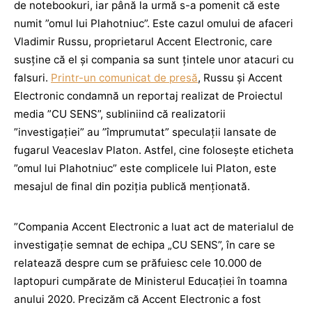
de notebookuri, iar până la urmă s-a pomenit că este
numit ”omul lui Plahotniuc”. Este cazul omului de afaceri
Vladimir Russu, proprietarul Accent Electronic, care
susține că el și compania sa sunt țintele unor atacuri cu
falsuri.
Printr-un comunicat de presă
, Russu și Accent
Electronic condamnă un reportaj realizat de Proiectul
media ”CU SENS”, subliniind că realizatorii
”investigației” au ”împrumutat” speculații lansate de
fugarul Veaceslav Platon. Astfel, cine folosește eticheta
”omul lui Plahotniuc” este complicele lui Platon, este
mesajul de final din poziția publică menționată.
”Compania Accent Electronic a luat act de materialul de
investigație semnat de echipa „CU SENS”, în care se
relatează despre cum se prăfuiesc cele 10.000 de
laptopuri cumpărate de Ministerul Educației în toamna
anului 2020. Precizăm că Accent Electronic a fost