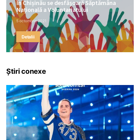
În Chișinău se desfășoară Săptămâna
Națională a Voluntariatului
5 octombrie 2021
Detalii
Știri conexe