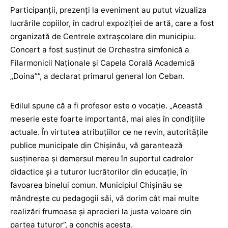
Participanții, prezenți la eveniment au putut vizualiza
lucrările copiilor, în cadrul expoziției de artă, care a fost
organizată de Centrele extrașcolare din municipiu.
Concert a fost susținut de Orchestra simfonică a
Filarmonicii Naționale și Capela Corală Academică
„Doina””, a declarat primarul general Ion Ceban.
Edilul spune că a fi profesor este o vocație. „Această
meserie este foarte importantă, mai ales în condițiile
actuale. În virtutea atribuțiilor ce ne revin, autoritățile
publice municipale din Chișinău, vă garantează
susținerea și demersul mereu în suportul cadrelor
didactice și a tuturor lucrătorilor din educație, în
favoarea binelui comun. Municipiul Chişinău se
mândreşte cu pedagogii săi, vă dorim cât mai multe
realizări frumoase şi aprecieri la justa valoare din
partea tuturor”, a conchis acesta.