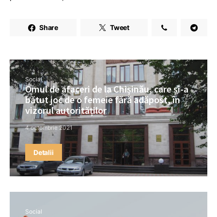
Share
Tweet
Social
Omul de afaceri de la Chișinău, care și-a
bătut joc de o femeie fără adăpost, în
vizorul autorităților
4 octombrie 2021
Detalii
Social