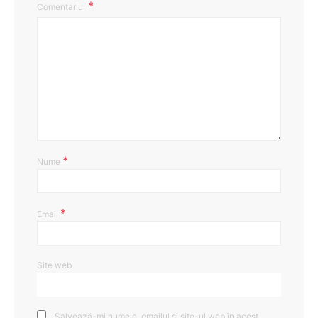
Comentariu
*
Nume
*
Email
Site web
Salvează-mi numele, emailul și site-ul web în acest