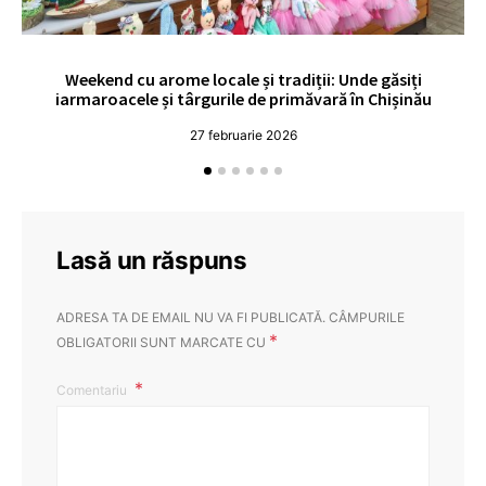
Weekend cu arome locale și tradiții: Unde găsiți
V
iarmaroacele și târgurile de primăvară în Chișinău
27 februarie 2026
Lasă un răspuns
ADRESA TA DE EMAIL NU VA FI PUBLICATĂ.
CÂMPURILE
*
OBLIGATORII SUNT MARCATE CU
Comentariu