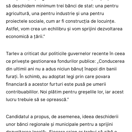
să deschidem minimum trei bănci de stat: una pentru
agricultură, una pentru industrie și una pentru
proiectele sociale, cum ar fi construcția de locuințe.
Astfel, vom crea un echilibru și vom sprijini dezvoltarea
economică a țării.”
Tarlev a criticat dur politicile guvernelor recente în ceea
ce privește gestionarea fondurilor publice: „Conducerea
din ultimii ani nu a adus niciun bănuț înapoi din banii
furați. În schimb, au adoptat legi prin care povara
financiară a acestor furturi este pusă pe umerii
contribuabililor. Noi plătim pentru greșelile lor, iar acest
lucru trebuie să se oprească.”
Candidatul a propus, de asemenea, ideea deschiderii
unor bănci regionale și municipale pentru a sprijini
dezvoltarea locală: „Fiecare raion ar trebui să aibă o