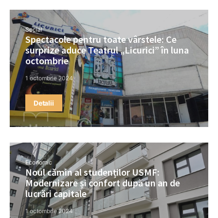
Social
Spectacole pentru toate vârstele: Ce
surprize aduce Teatrul „Licurici” în luna
octombrie
1 octombrie 2024
Detalii
Economic
Noul cămin al studenților USMF:
Modernizare și confort după un an de
lucrări capitale
1 octombrie 2024