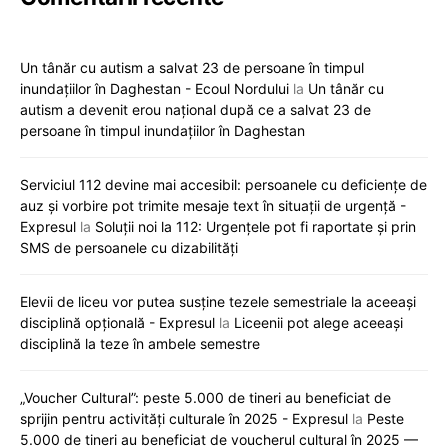
Un tânăr cu autism a salvat 23 de persoane în timpul
inundațiilor în Daghestan - Ecoul Nordului
la
Un tânăr cu
autism a devenit erou național după ce a salvat 23 de
persoane în timpul inundațiilor în Daghestan
Serviciul 112 devine mai accesibil: persoanele cu deficiențe de
auz și vorbire pot trimite mesaje text în situații de urgență -
Expresul
la
Soluții noi la 112: Urgențele pot fi raportate și prin
SMS de persoanele cu dizabilități
Elevii de liceu vor putea susține tezele semestriale la aceeași
disciplină opțională - Expresul
la
Liceenii pot alege aceeași
disciplină la teze în ambele semestre
„Voucher Cultural”: peste 5.000 de tineri au beneficiat de
sprijin pentru activități culturale în 2025 - Expresul
la
Peste
5.000 de tineri au beneficiat de voucherul cultural în 2025 —