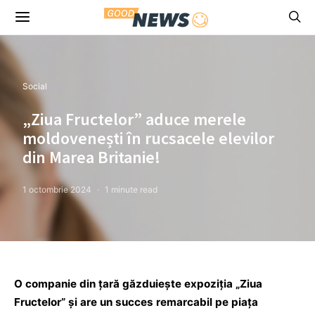
Social
„Ziua Fructelor” aduce merele
moldovenești în rucsacele elevilor
din Marea Britanie!
1 octombrie 2024
1 minute read
O companie din țară găzduiește expoziția „Ziua
Fructelor” și are un succes remarcabil pe piața