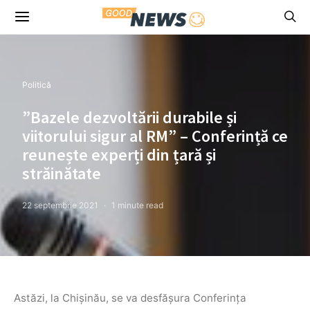
Politică
”Bazele dezvoltării durabile și
viitorului sigur al RM” – Conferință ce
reunește experți din țară și
străinătate
22 septembrie 2021
1 minute read
Astăzi, la Chișinău, se va desfășura Conferința