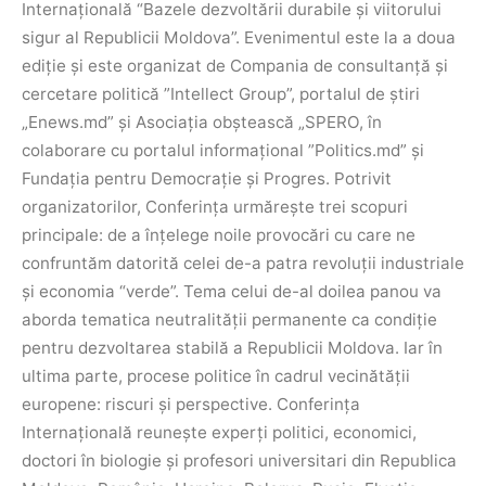
Internațională “Bazele dezvoltării durabile și viitorului
sigur al Republicii Moldova”. Evenimentul este la a doua
ediție și este organizat de Compania de consultanță și
cercetare politică ”Intellect Group”, portalul de știri
„Enews.md” și Asociația obștească „SPERO, în
colaborare cu portalul informațional ”Politics.md” și
Fundația pentru Democrație și Progres.
Potrivit
organizatorilor, Conferinţa urmăreşte trei scopuri
principale: de a înțelege noile provocări cu care ne
confruntăm datorită celei de-a patra revoluții industriale
și economia “verde”. Tema celui de-al doilea panou va
aborda tematica neutralității permanente ca condiție
pentru dezvoltarea stabilă a Republicii Moldova. Iar în
ultima parte, procese politice în cadrul vecinătății
europene: riscuri și perspective.
Conferința
Internațională reuneşte experți politici, economici,
doctori în biologie și profesori universitari din Republica