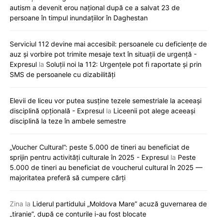
autism a devenit erou național după ce a salvat 23 de
persoane în timpul inundațiilor în Daghestan
Serviciul 112 devine mai accesibil: persoanele cu deficiențe de
auz și vorbire pot trimite mesaje text în situații de urgență -
Expresul
la
Soluții noi la 112: Urgențele pot fi raportate și prin
SMS de persoanele cu dizabilități
Elevii de liceu vor putea susține tezele semestriale la aceeași
disciplină opțională - Expresul
la
Liceenii pot alege aceeași
disciplină la teze în ambele semestre
„Voucher Cultural”: peste 5.000 de tineri au beneficiat de
sprijin pentru activități culturale în 2025 - Expresul
la
Peste
5.000 de tineri au beneficiat de voucherul cultural în 2025 —
majoritatea preferă să cumpere cărți
Zina
la
Liderul partidului „Moldova Mare” acuză guvernarea de
„tiranie”, după ce conturile i-au fost blocate