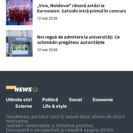
„Viva, Moldova!” răsună astăzi la
Eurovision: Satoshi intră primul în concurs
12 mai 2026
Noi reguli de admitere la universități. Ce
schimbări pregătesc autoritățile
12 mai 2026
Ultimile stiri
Politică
Social
Economic
Externe
Life & style
GoodNews, portalul care îți aduce doze zilnice de istorii
motivante,
realizări remarcabile și inițiative pozitive.
Descoperă o perspectivă proaspătă asupra știrilor,