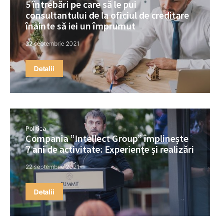
5 întrebări pe care să le pui
consultantului de la oficiul de creditare
înainte să iei un împrumut
22 septembrie 2021
Detalii
Politică
Compania ”Intellect Group” împlinește
7 ani de activitate: Experiențe și realizări
22 septembrie 2021
Detalii