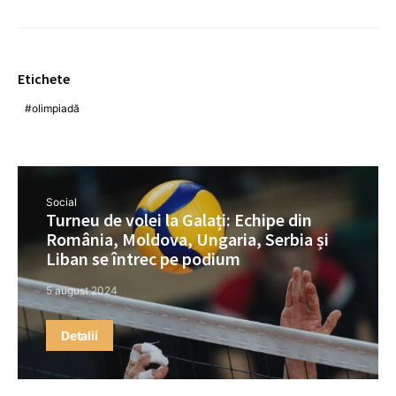
Etichete
olimpiadă
Social
Turneu de volei la Galați: Echipe din
România, Moldova, Ungaria, Serbia și
Liban se întrec pe podium
5 august 2024
Detalii