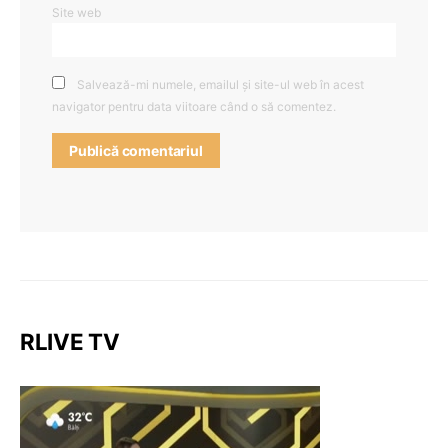
Site web
Salvează-mi numele, emailul și site-ul web în acest
navigator pentru data viitoare când o să comentez.
RLIVE TV