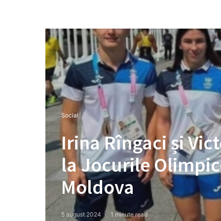
Social
Irina Rîngaci și Vi
la Jocurile Olimpic
Moldova
5 august 2024
1 minute read