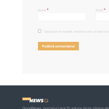
*
*
Nume
Email
Salvează-mi numele, emailul și site-ul web în a
GoodNews, portalul care îți aduce doze zilnice de 