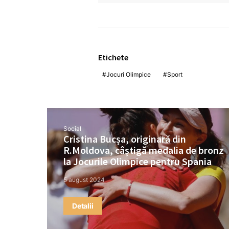
Etichete
Jocuri Olimpice
Sport
Social
Cristina Bucșa, originară din
R.Moldova, câștigă medalia de bronz
la Jocurile Olimpice pentru Spania
5 august 2024
Detalii