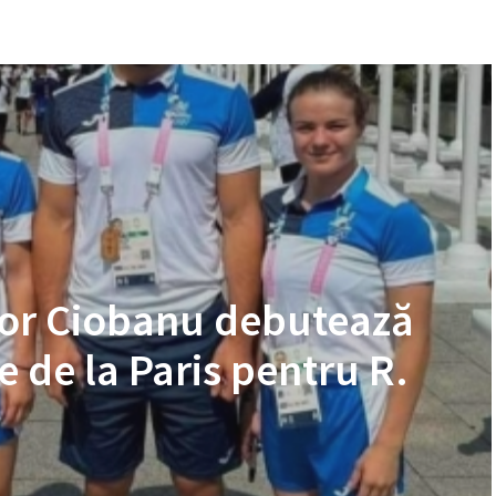
ctor Ciobanu debutează
e de la Paris pentru R.