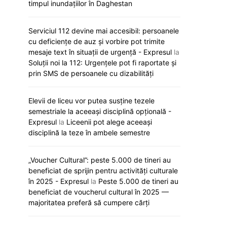
timpul inundațiilor în Daghestan
Serviciul 112 devine mai accesibil: persoanele
cu deficiențe de auz și vorbire pot trimite
mesaje text în situații de urgență - Expresul
la
Soluții noi la 112: Urgențele pot fi raportate și
prin SMS de persoanele cu dizabilități
Elevii de liceu vor putea susține tezele
semestriale la aceeași disciplină opțională -
Expresul
la
Liceenii pot alege aceeași
disciplină la teze în ambele semestre
„Voucher Cultural”: peste 5.000 de tineri au
„Viva, Moldova!” răsună astăzi la
Noi reguli de a
beneficiat de sprijin pentru activități culturale
Eurovision: Satoshi intră primul în
universități. Ce
în 2025 - Expresul
la
Peste 5.000 de tineri au
concurs
pregătesc auto
beneficiat de voucherul cultural în 2025 —
majoritatea preferă să cumpere cărți
12 mai 2026
12 mai 20