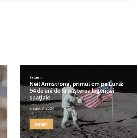
Externe
Neil Armstrong, primul om pe Lună:
94 de ani de la nașterea legendei
spațiale
5 august 2024
Detalii