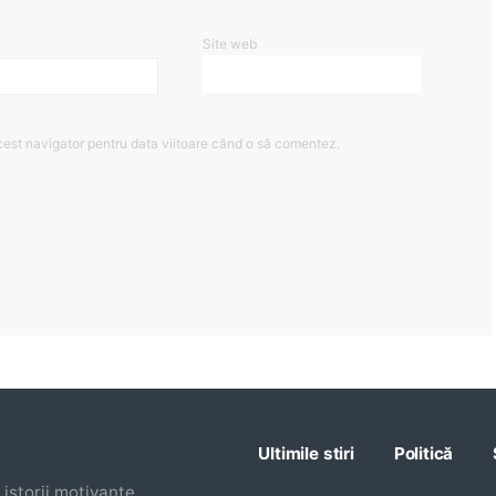
Site web
cest navigator pentru data viitoare când o să comentez.
Ultimile stiri
Politică
istorii motivante,