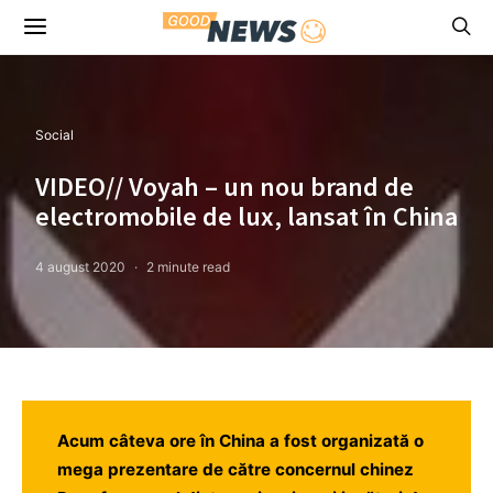
Social
VIDEO// Voyah – un nou brand de
electromobile de lux, lansat în China
4 august 2020
2 minute read
Acum câteva ore în China a fost organizată o
mega prezentare de către concernul chinez