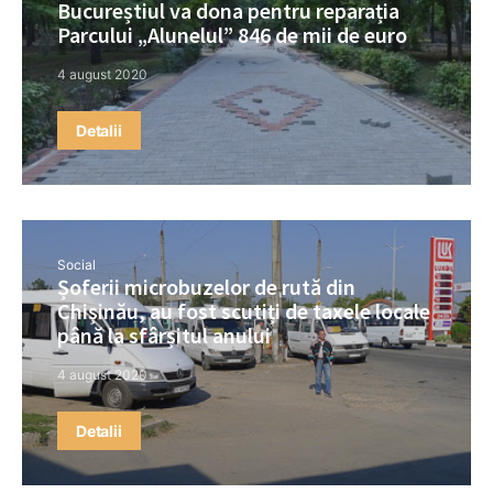
Bucureștiul va dona pentru reparația
Parcului „Alunelul” 846 de mii de euro
4 august 2020
Detalii
Social
Șoferii microbuzelor de rută din
Chișinău, au fost scutiți de taxele locale
până la sfârșitul anului
4 august 2020
Detalii