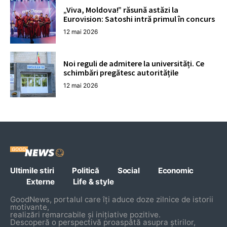
„Viva, Moldova!” răsună astăzi la
Eurovision: Satoshi intră primul în concurs
12 mai 2026
Noi reguli de admitere la universități. Ce
schimbări pregătesc autoritățile
12 mai 2026
Ultimile stiri
Politică
Social
Economic
Externe
Life & style
GoodNews, portalul care îți aduce doze zilnice de istorii
motivante,
realizări remarcabile și inițiative pozitive.
Descoperă o perspectivă proaspătă asupra știrilor,