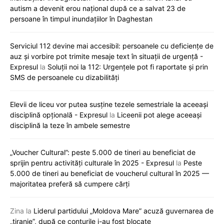
autism a devenit erou național după ce a salvat 23 de
persoane în timpul inundațiilor în Daghestan
Serviciul 112 devine mai accesibil: persoanele cu deficiențe de
auz și vorbire pot trimite mesaje text în situații de urgență -
Expresul
la
Soluții noi la 112: Urgențele pot fi raportate și prin
SMS de persoanele cu dizabilități
Elevii de liceu vor putea susține tezele semestriale la aceeași
disciplină opțională - Expresul
la
Liceenii pot alege aceeași
disciplină la teze în ambele semestre
„Voucher Cultural”: peste 5.000 de tineri au beneficiat de
sprijin pentru activități culturale în 2025 - Expresul
la
Peste
5.000 de tineri au beneficiat de voucherul cultural în 2025 —
majoritatea preferă să cumpere cărți
Zina
la
Liderul partidului „Moldova Mare” acuză guvernarea de
„tiranie”, după ce conturile i-au fost blocate