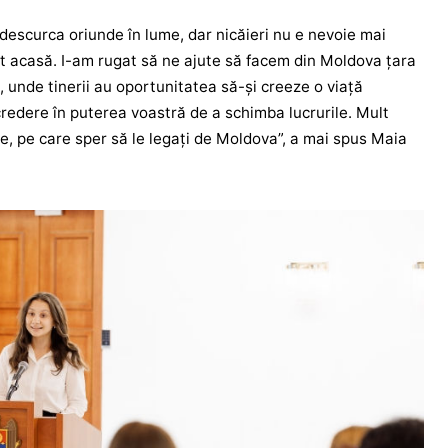
 descurca oriunde în lume, dar nicăieri nu e nevoie mai
ât acasă. I-am rugat să ne ajute să facem din Moldova țara
ă, unde tinerii au oportunitatea să-și creeze o viață
ncredere în puterea voastră de a schimba lucrurile. Mult
re, pe care sper să le legați de Moldova”, a mai spus Maia