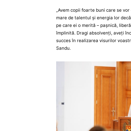
„Avem copii foarte buni care se vor
mare de talentul și energia lor dec
pe care ei o merită – pașnică, liber
împlinită. Dragi absolvenți, aveți î
succes în realizarea visurilor voast
Sandu.