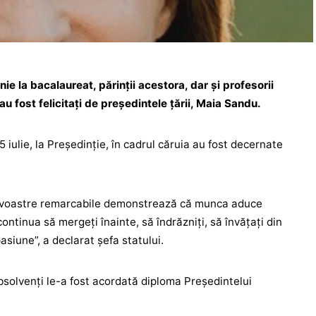
nie la bacalaureat, părinții acestora, dar și profesorii
au fost felicitați de președintele țării, Maia Sandu.
 iulie, la Președinție, în cadrul căruia au fost decernate
e voastre remarcabile demonstrează că munca aduce
ontinua să mergeți înainte, să îndrăzniți, să învățați din
pasiune”, a declarat șefa statului.
bsolvenți le-a fost acordată diploma Președintelui