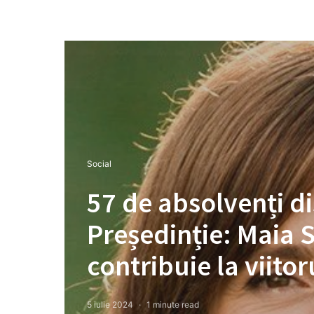
Social
57 de absolvenți di
Președinție: Maia S
contribuie la viito
5 iulie 2024
1 minute read