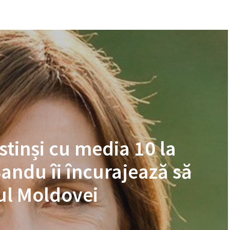
stinși cu media 10 la
andu îi încurajează să
rul Moldovei