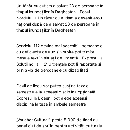
Un tânăr cu autism a salvat 23 de persoane în
timpul inundațiilor în Daghestan - Ecoul
Nordului
la
Un tânăr cu autism a devenit erou
național după ce a salvat 23 de persoane în
timpul inundațiilor în Daghestan
Serviciul 112 devine mai accesibil: persoanele
cu deficiențe de auz și vorbire pot trimite
mesaje text în situații de urgență - Expresul
la
Soluții noi la 112: Urgențele pot fi raportate și
prin SMS de persoanele cu dizabilități
Elevii de liceu vor putea susține tezele
semestriale la aceeași disciplină opțională -
Expresul
la
Liceenii pot alege aceeași
disciplină la teze în ambele semestre
„Voucher Cultural”: peste 5.000 de tineri au
beneficiat de sprijin pentru activități culturale