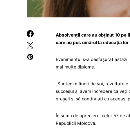
Absolvenții care au obținut 10 pe li
care au pus umărul la educația lor 
Evenimentul s-a desfășurat astăzi, 5
mai multe diplome.
„Suntem mândri de voi, rezultatel
succesul și avem încredere că veți c
greșeli și să continuați cu aceeași 
În semn de apreciere, celor 57 de a
Republicii Moldova.